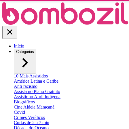
Início
Categorias
10 Mais Assistidos
América Latina e Caribe
Anti-racismo
Assista no Plano Gratuito
Assistir no Abril Indígena
Biográficos
Cine Aldeia Maracanã
Covid
Crimes Verídicos
Curtas de 2 a 7 min
Década do Oceano