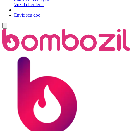
Voz da Periferia
Envie seu doc