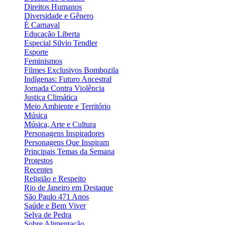
Direitos Humanos
Diversidade e Gênero
É Carnaval
Educação Liberta
Especial Silvio Tendler
Esporte
Feminismos
Filmes Exclusivos Bombozila
Indígenas: Futuro Ancestral
Jornada Contra Violência
Justiça Climática
Meio Ambiente e Território
Música
Música, Arte e Cultura
Personagens Inspiradores
Personagens Que Inspiram
Principais Temas da Semana
Protestos
Recentes
Religião e Respeito
Rio de Janeiro em Destaque
São Paulo 471 Anos
Saúde e Bem Viver
Selva de Pedra
Sobre Alimentação