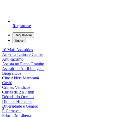
Registre-se
Registre-se
Entrar
10 Mais Assistidos
América Latina e Caribe
Anti-racismo
Assista no Plano Gratuito
Assistir no Abril Indígena
Biográficos
Cine Aldeia Maracanã
Covid
Crimes Verídicos
Curtas de 2 a 7 min
Década do Oceano
Direitos Humanos
Diversidade e Gênero
É Carnaval
Educação Liberta