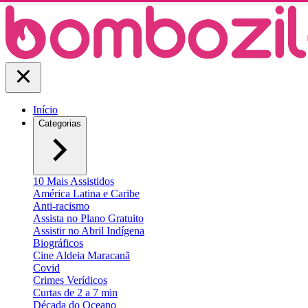
Início
Categorias
10 Mais Assistidos
América Latina e Caribe
Anti-racismo
Assista no Plano Gratuito
Assistir no Abril Indígena
Biográficos
Cine Aldeia Maracanã
Covid
Crimes Verídicos
Curtas de 2 a 7 min
Década do Oceano