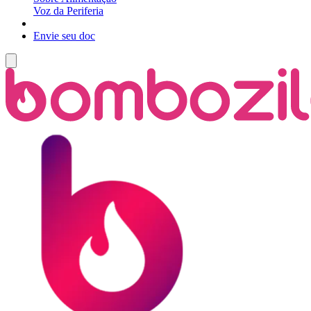
Voz da Periferia
Envie seu doc