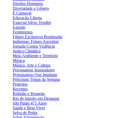
Direitos Humanos
Diversidade e Gênero
É Carnaval
Educação Liberta
Especial Silvio Tendler
Esporte
Feminismos
Filmes Exclusivos Bombozila
Indígenas: Futuro Ancestral
Jornada Contra Violência
Justiça Climática
Meio Ambiente e Território
Música
Música, Arte e Cultura
Personagens Inspiradores
Personagens Que Inspiram
Principais Temas da Semana
Protestos
Recentes
Religião e Respeito
Rio de Janeiro em Destaque
São Paulo 471 Anos
Saúde e Bem Viver
Selva de Pedra
Sobre Alimentação