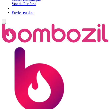
Voz da Periferia
Envie seu doc