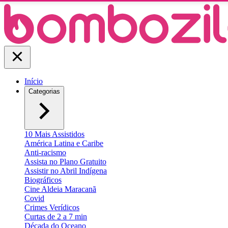
Início
Categorias
10 Mais Assistidos
América Latina e Caribe
Anti-racismo
Assista no Plano Gratuito
Assistir no Abril Indígena
Biográficos
Cine Aldeia Maracanã
Covid
Crimes Verídicos
Curtas de 2 a 7 min
Década do Oceano