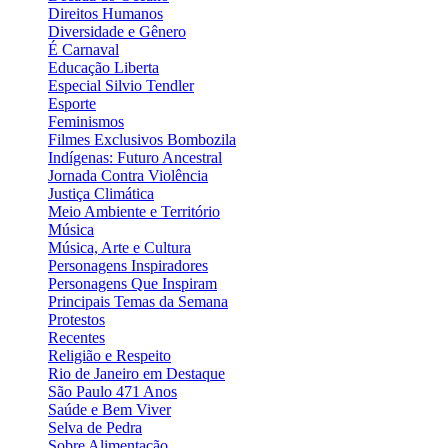
Direitos Humanos
Diversidade e Gênero
É Carnaval
Educação Liberta
Especial Silvio Tendler
Esporte
Feminismos
Filmes Exclusivos Bombozila
Indígenas: Futuro Ancestral
Jornada Contra Violência
Justiça Climática
Meio Ambiente e Território
Música
Música, Arte e Cultura
Personagens Inspiradores
Personagens Que Inspiram
Principais Temas da Semana
Protestos
Recentes
Religião e Respeito
Rio de Janeiro em Destaque
São Paulo 471 Anos
Saúde e Bem Viver
Selva de Pedra
Sobre Alimentação