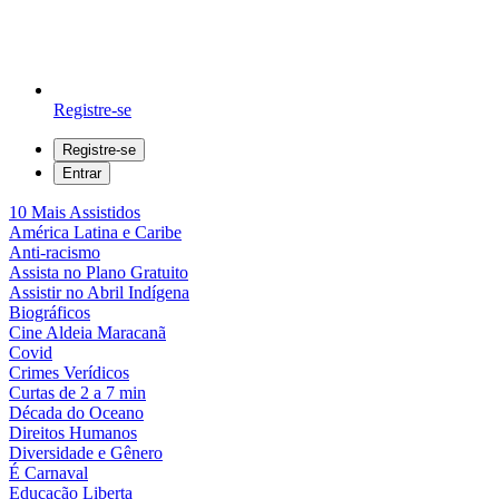
Registre-se
Registre-se
Entrar
10 Mais Assistidos
América Latina e Caribe
Anti-racismo
Assista no Plano Gratuito
Assistir no Abril Indígena
Biográficos
Cine Aldeia Maracanã
Covid
Crimes Verídicos
Curtas de 2 a 7 min
Década do Oceano
Direitos Humanos
Diversidade e Gênero
É Carnaval
Educação Liberta