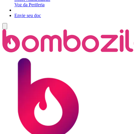
Voz da Periferia
Envie seu doc