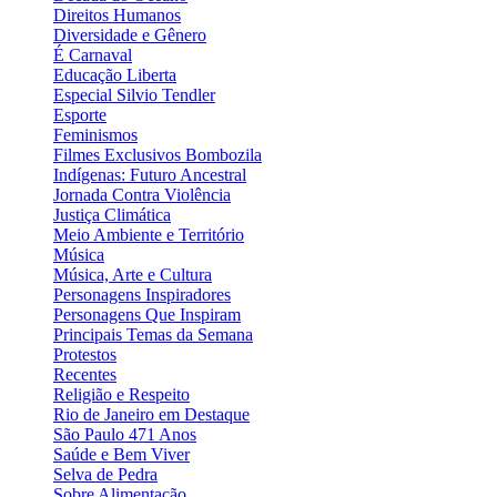
Direitos Humanos
Diversidade e Gênero
É Carnaval
Educação Liberta
Especial Silvio Tendler
Esporte
Feminismos
Filmes Exclusivos Bombozila
Indígenas: Futuro Ancestral
Jornada Contra Violência
Justiça Climática
Meio Ambiente e Território
Música
Música, Arte e Cultura
Personagens Inspiradores
Personagens Que Inspiram
Principais Temas da Semana
Protestos
Recentes
Religião e Respeito
Rio de Janeiro em Destaque
São Paulo 471 Anos
Saúde e Bem Viver
Selva de Pedra
Sobre Alimentação