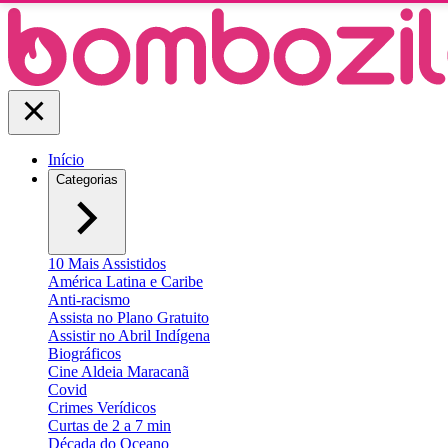
Início
Categorias
10 Mais Assistidos
América Latina e Caribe
Anti-racismo
Assista no Plano Gratuito
Assistir no Abril Indígena
Biográficos
Cine Aldeia Maracanã
Covid
Crimes Verídicos
Curtas de 2 a 7 min
Década do Oceano