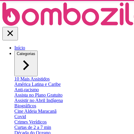
Início
Categorias
10 Mais Assistidos
América Latina e Caribe
Anti-racismo
Assista no Plano Gratuito
Assistir no Abril Indígena
Biográficos
Cine Aldeia Maracanã
Covid
Crimes Verídicos
Curtas de 2 a 7 min
Década do Oceano