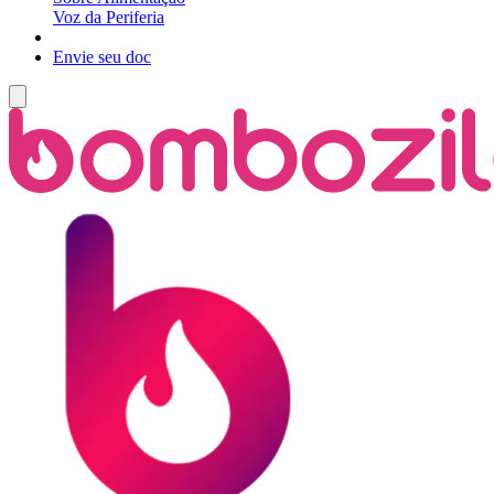
Voz da Periferia
Envie seu doc