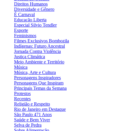
Direitos Humanos
Diversidade e Gênero
É Carnaval
Educação Liberta
Especial Silvio Tendler
Esporte
Feminismos
Filmes Exclusivos Bombozila
Indígenas: Futuro Ancestral
Jornada Contra Violência
Justiça Climática
Meio Ambiente e Território
Música
Música, Arte e Cultura
Personagens Inspiradores
Personagens Que Inspiram
Principais Temas da Semana
Protestos
Recentes
Religião e Respeito
Rio de Janeiro em Destaque
São Paulo 471 Anos
Saúde e Bem Viver
Selva de Pedra
Sobre Alimentação