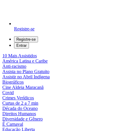
Registre-se
Registre-se
Entrar
10 Mais Assistidos
América Latina e Caribe
Anti-racismo
Assista no Plano Gratuito
Assistir no Abril Indígena
Biográficos
Cine Aldeia Maracanã
Covid
Crimes Verídicos
Curtas de 2 a 7 min
Década do Oceano
Direitos Humanos
Diversidade e Gênero
É Carnaval
Educação Liberta