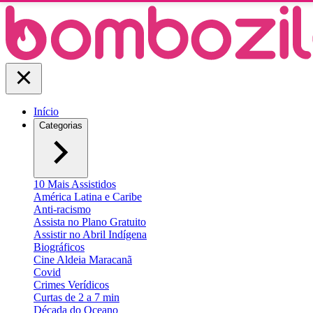
Início
Categorias
10 Mais Assistidos
América Latina e Caribe
Anti-racismo
Assista no Plano Gratuito
Assistir no Abril Indígena
Biográficos
Cine Aldeia Maracanã
Covid
Crimes Verídicos
Curtas de 2 a 7 min
Década do Oceano