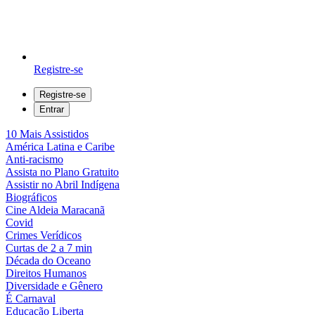
Registre-se
Registre-se
Entrar
10 Mais Assistidos
América Latina e Caribe
Anti-racismo
Assista no Plano Gratuito
Assistir no Abril Indígena
Biográficos
Cine Aldeia Maracanã
Covid
Crimes Verídicos
Curtas de 2 a 7 min
Década do Oceano
Direitos Humanos
Diversidade e Gênero
É Carnaval
Educação Liberta