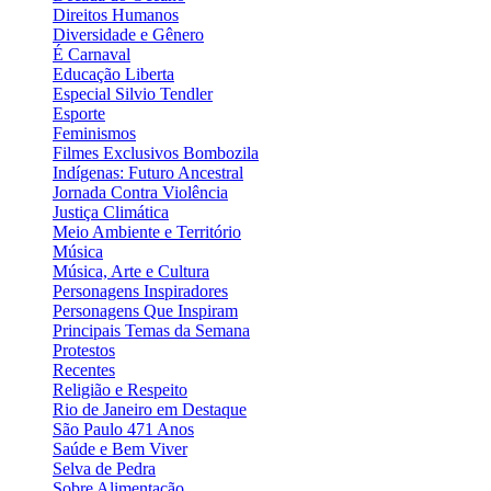
Direitos Humanos
Diversidade e Gênero
É Carnaval
Educação Liberta
Especial Silvio Tendler
Esporte
Feminismos
Filmes Exclusivos Bombozila
Indígenas: Futuro Ancestral
Jornada Contra Violência
Justiça Climática
Meio Ambiente e Território
Música
Música, Arte e Cultura
Personagens Inspiradores
Personagens Que Inspiram
Principais Temas da Semana
Protestos
Recentes
Religião e Respeito
Rio de Janeiro em Destaque
São Paulo 471 Anos
Saúde e Bem Viver
Selva de Pedra
Sobre Alimentação