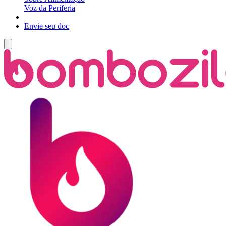
Voz da Periferia
Envie seu doc