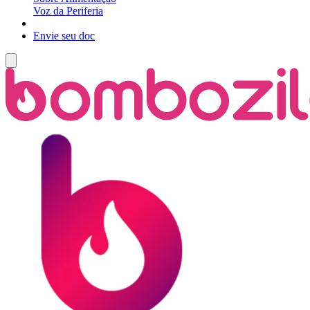
Voz da Periferia
Envie seu doc