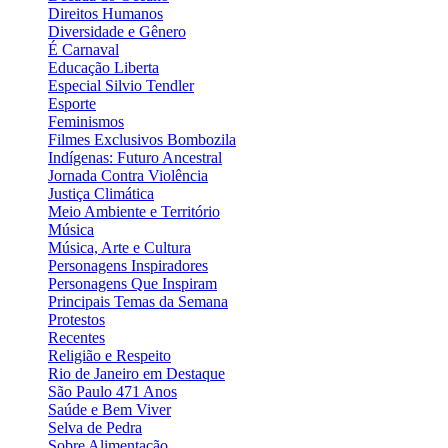
Direitos Humanos
Diversidade e Gênero
É Carnaval
Educação Liberta
Especial Silvio Tendler
Esporte
Feminismos
Filmes Exclusivos Bombozila
Indígenas: Futuro Ancestral
Jornada Contra Violência
Justiça Climática
Meio Ambiente e Território
Música
Música, Arte e Cultura
Personagens Inspiradores
Personagens Que Inspiram
Principais Temas da Semana
Protestos
Recentes
Religião e Respeito
Rio de Janeiro em Destaque
São Paulo 471 Anos
Saúde e Bem Viver
Selva de Pedra
Sobre Alimentação