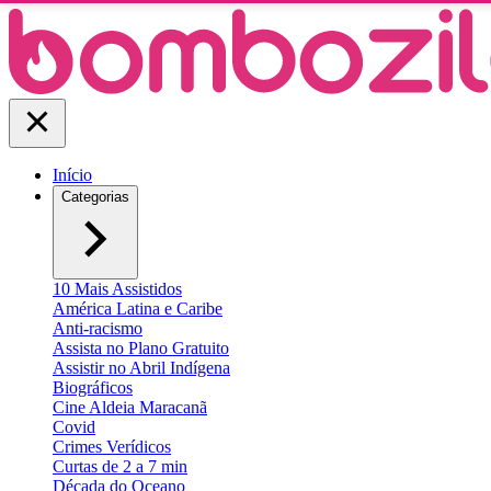
Início
Categorias
10 Mais Assistidos
América Latina e Caribe
Anti-racismo
Assista no Plano Gratuito
Assistir no Abril Indígena
Biográficos
Cine Aldeia Maracanã
Covid
Crimes Verídicos
Curtas de 2 a 7 min
Década do Oceano