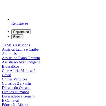
Registre-se
Registre-se
Entrar
10 Mais Assistidos
América Latina e Caribe
Anti-racismo
Assista no Plano Gratuito
Assistir no Abril Indígena
Biográficos
Cine Aldeia Maracanã
Covid
Crimes Verídicos
Curtas de 2 a 7 min
Década do Oceano
Direitos Humanos
Diversidade e Gênero
É Carnaval
Educação Liberta