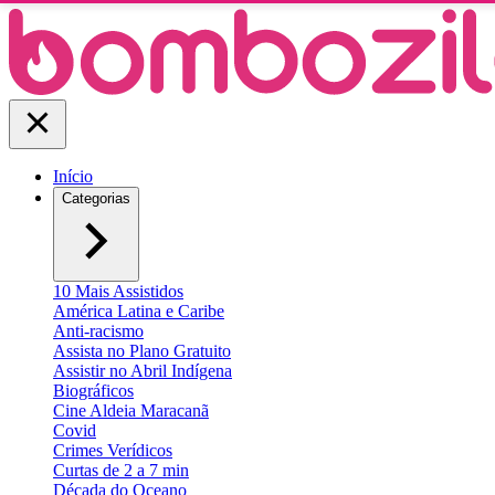
Início
Categorias
10 Mais Assistidos
América Latina e Caribe
Anti-racismo
Assista no Plano Gratuito
Assistir no Abril Indígena
Biográficos
Cine Aldeia Maracanã
Covid
Crimes Verídicos
Curtas de 2 a 7 min
Década do Oceano