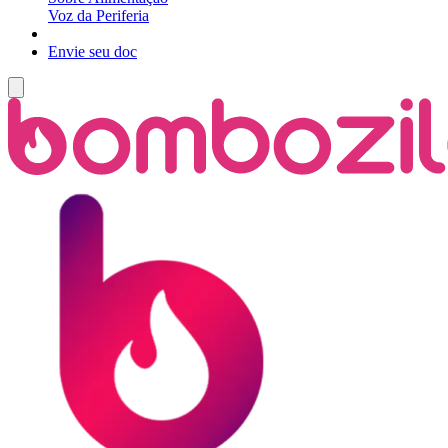
Voz da Periferia
Envie seu doc