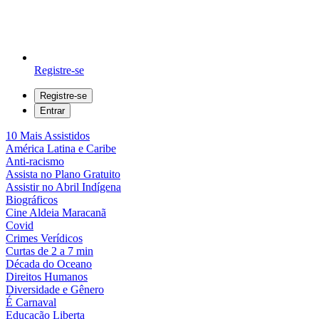
Registre-se
Registre-se
Entrar
10 Mais Assistidos
América Latina e Caribe
Anti-racismo
Assista no Plano Gratuito
Assistir no Abril Indígena
Biográficos
Cine Aldeia Maracanã
Covid
Crimes Verídicos
Curtas de 2 a 7 min
Década do Oceano
Direitos Humanos
Diversidade e Gênero
É Carnaval
Educação Liberta