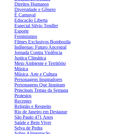
Direitos Humanos
Diversidade e Gênero
É Carnaval
Educação Liberta
Especial Silvio Tendler
Esporte
Feminismos
Filmes Exclusivos Bombozila
Indígenas: Futuro Ancestral
Jornada Contra Violência
Justiça Climática
Meio Ambiente e Território
Música
Música, Arte e Cultura
Personagens Inspiradores
Personagens Que Inspiram
Principais Temas da Semana
Protestos
Recentes
Religião e Respeito
Rio de Janeiro em Destaque
São Paulo 471 Anos
Saúde e Bem Viver
Selva de Pedra
Sobre Alimentação