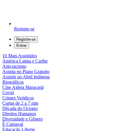
Registre-se
Registre-se
Entrar
10 Mais Assistidos
América Latina e Caribe
Anti-racismo
Assista no Plano Gratuito
Assistir no Abril Indígena
Biográficos
Cine Aldeia Maracanã
Covid
Crimes Verídicos
Curtas de 2 a 7 min
Década do Oceano
Direitos Humanos
Diversidade e Gênero
É Carnaval
Educação Liberta