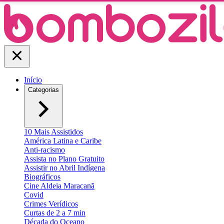
Início
Categorias
10 Mais Assistidos
América Latina e Caribe
Anti-racismo
Assista no Plano Gratuito
Assistir no Abril Indígena
Biográficos
Cine Aldeia Maracanã
Covid
Crimes Verídicos
Curtas de 2 a 7 min
Década do Oceano