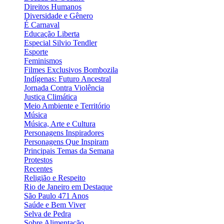
Direitos Humanos
Diversidade e Gênero
É Carnaval
Educação Liberta
Especial Silvio Tendler
Esporte
Feminismos
Filmes Exclusivos Bombozila
Indígenas: Futuro Ancestral
Jornada Contra Violência
Justiça Climática
Meio Ambiente e Território
Música
Música, Arte e Cultura
Personagens Inspiradores
Personagens Que Inspiram
Principais Temas da Semana
Protestos
Recentes
Religião e Respeito
Rio de Janeiro em Destaque
São Paulo 471 Anos
Saúde e Bem Viver
Selva de Pedra
Sobre Alimentação