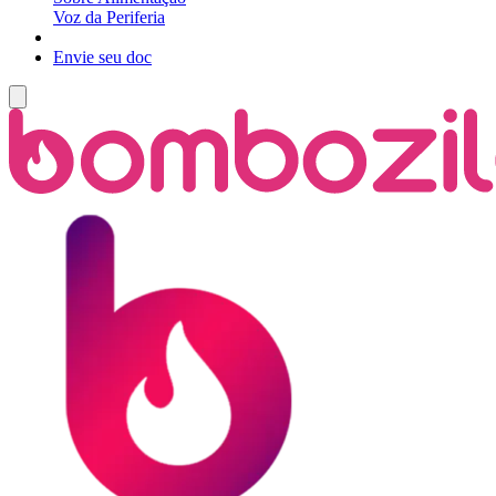
Voz da Periferia
Envie seu doc