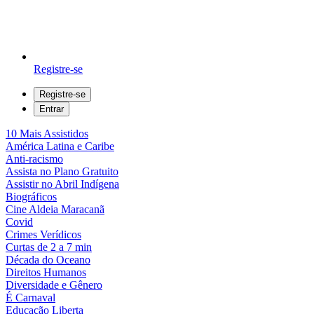
Registre-se
Registre-se
Entrar
10 Mais Assistidos
América Latina e Caribe
Anti-racismo
Assista no Plano Gratuito
Assistir no Abril Indígena
Biográficos
Cine Aldeia Maracanã
Covid
Crimes Verídicos
Curtas de 2 a 7 min
Década do Oceano
Direitos Humanos
Diversidade e Gênero
É Carnaval
Educação Liberta