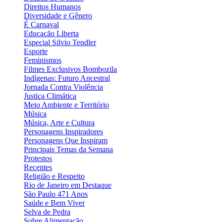
Direitos Humanos
Diversidade e Gênero
É Carnaval
Educação Liberta
Especial Silvio Tendler
Esporte
Feminismos
Filmes Exclusivos Bombozila
Indígenas: Futuro Ancestral
Jornada Contra Violência
Justiça Climática
Meio Ambiente e Território
Música
Música, Arte e Cultura
Personagens Inspiradores
Personagens Que Inspiram
Principais Temas da Semana
Protestos
Recentes
Religião e Respeito
Rio de Janeiro em Destaque
São Paulo 471 Anos
Saúde e Bem Viver
Selva de Pedra
Sobre Alimentação