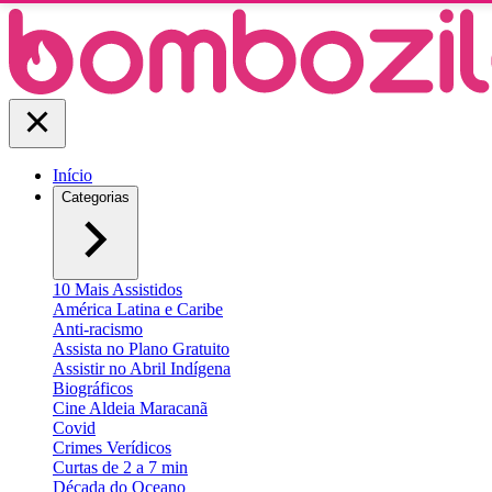
Início
Categorias
10 Mais Assistidos
América Latina e Caribe
Anti-racismo
Assista no Plano Gratuito
Assistir no Abril Indígena
Biográficos
Cine Aldeia Maracanã
Covid
Crimes Verídicos
Curtas de 2 a 7 min
Década do Oceano