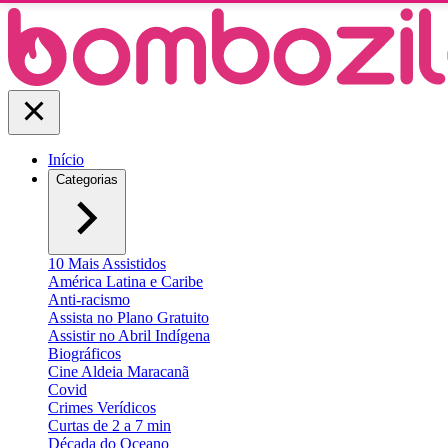
Início
Categorias
10 Mais Assistidos
América Latina e Caribe
Anti-racismo
Assista no Plano Gratuito
Assistir no Abril Indígena
Biográficos
Cine Aldeia Maracanã
Covid
Crimes Verídicos
Curtas de 2 a 7 min
Década do Oceano