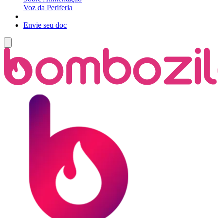
Voz da Periferia
Envie seu doc