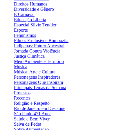
Direitos Humanos
Diversidade e Gênero
É Carnaval
Educação Liberta
Especial Silvio Tendler
Esporte
Feminismos
Filmes Exclusivos Bombozila
Indígenas: Futuro Ancestral
Jornada Contra Violência
Justiça Climática
Meio Ambiente e Território
Música
Música, Arte e Cultura
Personagens Inspiradores
Personagens Que Inspiram
Principais Temas da Semana
Protestos
Recentes
Religião e Respeito
Rio de Janeiro em Destaque
São Paulo 471 Anos
Saúde e Bem Viver
Selva de Pedra
Sobre Alimentação