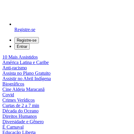
Registre-se
Registre-se
Entrar
10 Mais Assistidos
América Latina e Caribe
Anti-racismo
Assista no Plano Gratuito
Assistir no Abril Indígena
Biográficos
Cine Aldeia Maracanã
Covid
Crimes Verídicos
Curtas de 2 a 7 min
Década do Oceano
Direitos Humanos
Diversidade e Gênero
É Carnaval
Educação Liberta