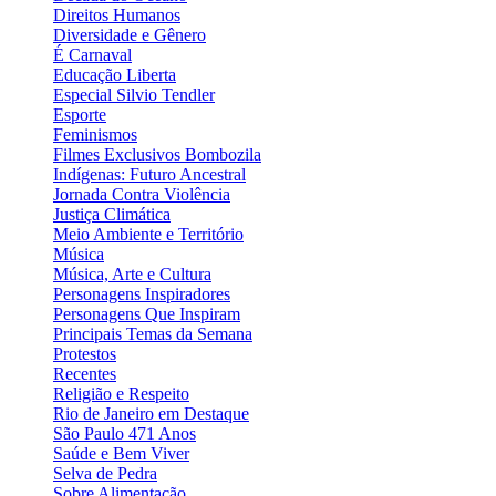
Direitos Humanos
Diversidade e Gênero
É Carnaval
Educação Liberta
Especial Silvio Tendler
Esporte
Feminismos
Filmes Exclusivos Bombozila
Indígenas: Futuro Ancestral
Jornada Contra Violência
Justiça Climática
Meio Ambiente e Território
Música
Música, Arte e Cultura
Personagens Inspiradores
Personagens Que Inspiram
Principais Temas da Semana
Protestos
Recentes
Religião e Respeito
Rio de Janeiro em Destaque
São Paulo 471 Anos
Saúde e Bem Viver
Selva de Pedra
Sobre Alimentação