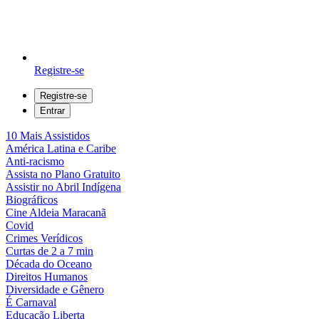
Registre-se
Registre-se
Entrar
10 Mais Assistidos
América Latina e Caribe
Anti-racismo
Assista no Plano Gratuito
Assistir no Abril Indígena
Biográficos
Cine Aldeia Maracanã
Covid
Crimes Verídicos
Curtas de 2 a 7 min
Década do Oceano
Direitos Humanos
Diversidade e Gênero
É Carnaval
Educação Liberta