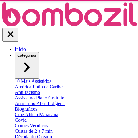
Início
Categorias
10 Mais Assistidos
América Latina e Caribe
Anti-racismo
Assista no Plano Gratuito
Assistir no Abril Indígena
Biográficos
Cine Aldeia Maracanã
Covid
Crimes Verídicos
Curtas de 2 a 7 min
Década do Oceano