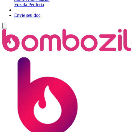
Voz da Periferia
Envie seu doc