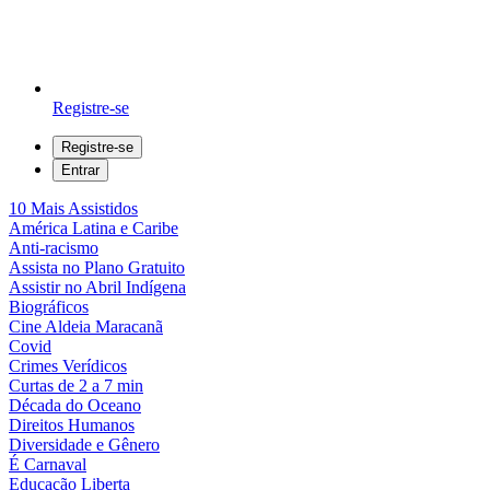
Registre-se
Registre-se
Entrar
10 Mais Assistidos
América Latina e Caribe
Anti-racismo
Assista no Plano Gratuito
Assistir no Abril Indígena
Biográficos
Cine Aldeia Maracanã
Covid
Crimes Verídicos
Curtas de 2 a 7 min
Década do Oceano
Direitos Humanos
Diversidade e Gênero
É Carnaval
Educação Liberta