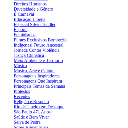
Direitos Humanos
Diversidade e Gênero
É Carnaval
Educação Liberta
Especial Silvio Tendler
Esporte
Feminismos
Filmes Exclusivos Bombozila
Indígenas: Futuro Ancestral
Jornada Contra Violência
Justiça Climática
Meio Ambiente e Território
Música
Música, Arte e Cultura
Personagens Inspiradores
Personagens Que Inspiram
Principais Temas da Semana
Protestos
Recentes
Religião e Respeito
Rio de Janeiro em Destaque
São Paulo 471 Anos
Saúde e Bem Viver
Selva de Pedra
Sobre Alimentação