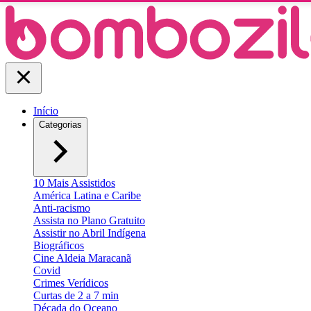
Início
Categorias
10 Mais Assistidos
América Latina e Caribe
Anti-racismo
Assista no Plano Gratuito
Assistir no Abril Indígena
Biográficos
Cine Aldeia Maracanã
Covid
Crimes Verídicos
Curtas de 2 a 7 min
Década do Oceano