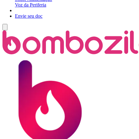
Voz da Periferia
Envie seu doc