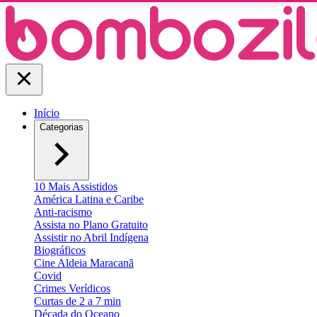
Início
Categorias
10 Mais Assistidos
América Latina e Caribe
Anti-racismo
Assista no Plano Gratuito
Assistir no Abril Indígena
Biográficos
Cine Aldeia Maracanã
Covid
Crimes Verídicos
Curtas de 2 a 7 min
Década do Oceano