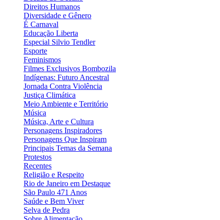
Direitos Humanos
Diversidade e Gênero
É Carnaval
Educação Liberta
Especial Silvio Tendler
Esporte
Feminismos
Filmes Exclusivos Bombozila
Indígenas: Futuro Ancestral
Jornada Contra Violência
Justiça Climática
Meio Ambiente e Território
Música
Música, Arte e Cultura
Personagens Inspiradores
Personagens Que Inspiram
Principais Temas da Semana
Protestos
Recentes
Religião e Respeito
Rio de Janeiro em Destaque
São Paulo 471 Anos
Saúde e Bem Viver
Selva de Pedra
Sobre Alimentação