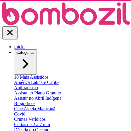
Início
Categorias
10 Mais Assistidos
América Latina e Caribe
Anti-racismo
Assista no Plano Gratuito
Assistir no Abril Indígena
Biográficos
Cine Aldeia Maracanã
Covid
Crimes Verídicos
Curtas de 2 a 7 min
Década do Oceano