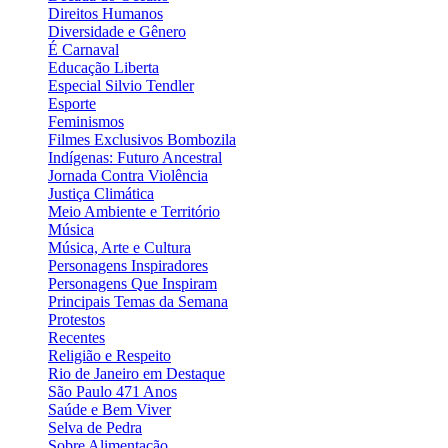
Direitos Humanos
Diversidade e Gênero
É Carnaval
Educação Liberta
Especial Silvio Tendler
Esporte
Feminismos
Filmes Exclusivos Bombozila
Indígenas: Futuro Ancestral
Jornada Contra Violência
Justiça Climática
Meio Ambiente e Território
Música
Música, Arte e Cultura
Personagens Inspiradores
Personagens Que Inspiram
Principais Temas da Semana
Protestos
Recentes
Religião e Respeito
Rio de Janeiro em Destaque
São Paulo 471 Anos
Saúde e Bem Viver
Selva de Pedra
Sobre Alimentação