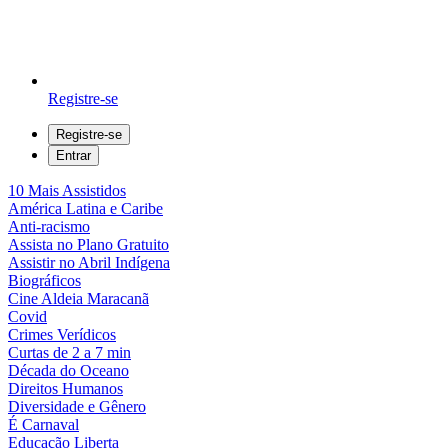
Registre-se
Registre-se
Entrar
10 Mais Assistidos
América Latina e Caribe
Anti-racismo
Assista no Plano Gratuito
Assistir no Abril Indígena
Biográficos
Cine Aldeia Maracanã
Covid
Crimes Verídicos
Curtas de 2 a 7 min
Década do Oceano
Direitos Humanos
Diversidade e Gênero
É Carnaval
Educação Liberta