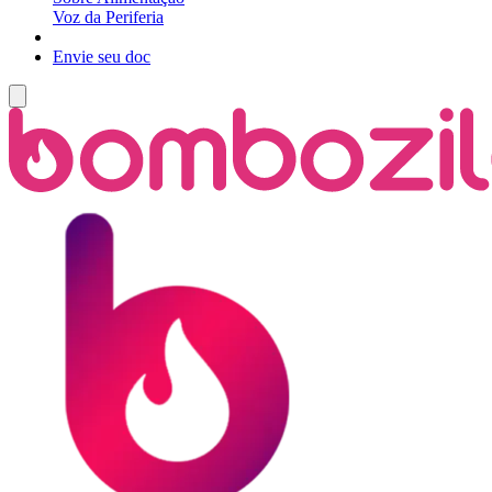
Voz da Periferia
Envie seu doc