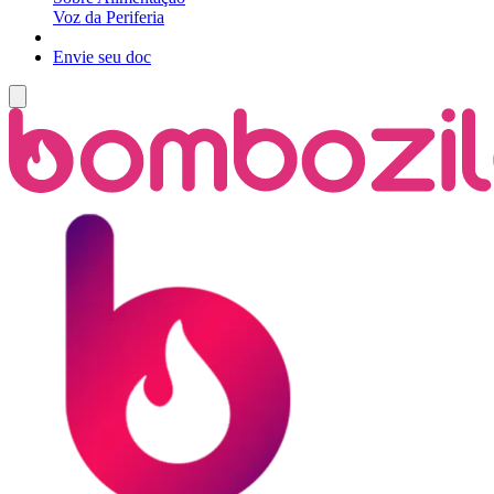
Voz da Periferia
Envie seu doc