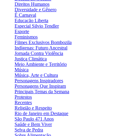
Direitos Humanos
Diversidade e Gênero
É Carnaval
Educação Liberta
Especial Silvio Tendler
Esporte
Feminismos
Filmes Exclusivos Bombozila
Indígenas: Futuro Ancestral
Jornada Contra Violência
Justiça Climática
Meio Ambiente e Território
Música
Música, Arte e Cultura
Personagens Inspiradores
Personagens Que Inspiram
Principais Temas da Semana
Protestos
Recentes
Religião e Respeito
Rio de Janeiro em Destaque
São Paulo 471 Anos
Saúde e Bem Viver
Selva de Pedra
Sobre Alimentação