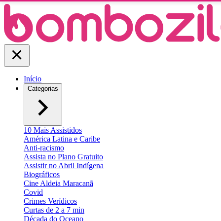
Início
Categorias
10 Mais Assistidos
América Latina e Caribe
Anti-racismo
Assista no Plano Gratuito
Assistir no Abril Indígena
Biográficos
Cine Aldeia Maracanã
Covid
Crimes Verídicos
Curtas de 2 a 7 min
Década do Oceano