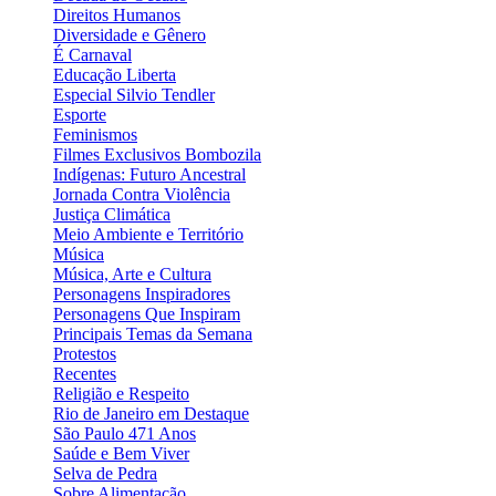
Direitos Humanos
Diversidade e Gênero
É Carnaval
Educação Liberta
Especial Silvio Tendler
Esporte
Feminismos
Filmes Exclusivos Bombozila
Indígenas: Futuro Ancestral
Jornada Contra Violência
Justiça Climática
Meio Ambiente e Território
Música
Música, Arte e Cultura
Personagens Inspiradores
Personagens Que Inspiram
Principais Temas da Semana
Protestos
Recentes
Religião e Respeito
Rio de Janeiro em Destaque
São Paulo 471 Anos
Saúde e Bem Viver
Selva de Pedra
Sobre Alimentação