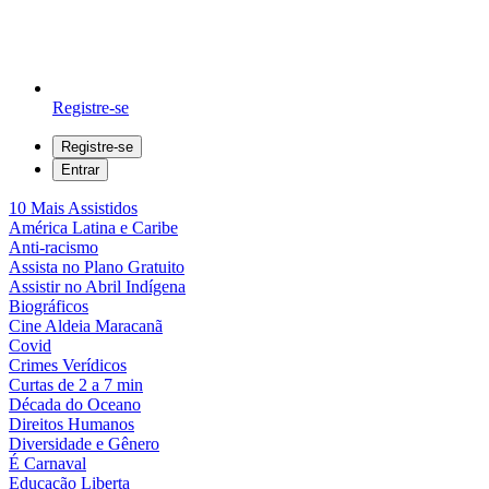
Registre-se
Registre-se
Entrar
10 Mais Assistidos
América Latina e Caribe
Anti-racismo
Assista no Plano Gratuito
Assistir no Abril Indígena
Biográficos
Cine Aldeia Maracanã
Covid
Crimes Verídicos
Curtas de 2 a 7 min
Década do Oceano
Direitos Humanos
Diversidade e Gênero
É Carnaval
Educação Liberta