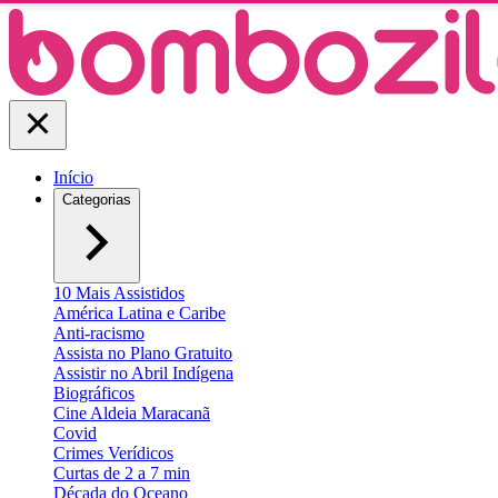
Início
Categorias
10 Mais Assistidos
América Latina e Caribe
Anti-racismo
Assista no Plano Gratuito
Assistir no Abril Indígena
Biográficos
Cine Aldeia Maracanã
Covid
Crimes Verídicos
Curtas de 2 a 7 min
Década do Oceano