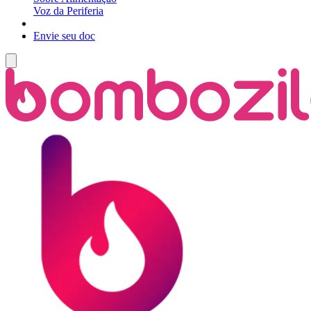
Voz da Periferia
Envie seu doc