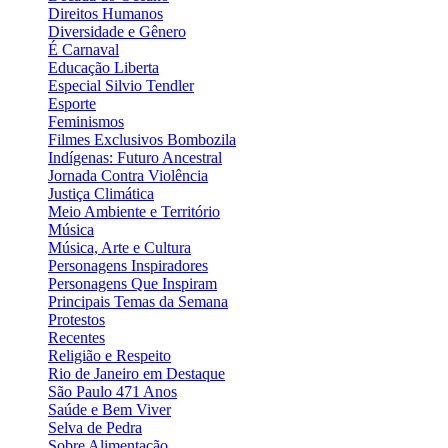
Direitos Humanos
Diversidade e Gênero
É Carnaval
Educação Liberta
Especial Silvio Tendler
Esporte
Feminismos
Filmes Exclusivos Bombozila
Indígenas: Futuro Ancestral
Jornada Contra Violência
Justiça Climática
Meio Ambiente e Território
Música
Música, Arte e Cultura
Personagens Inspiradores
Personagens Que Inspiram
Principais Temas da Semana
Protestos
Recentes
Religião e Respeito
Rio de Janeiro em Destaque
São Paulo 471 Anos
Saúde e Bem Viver
Selva de Pedra
Sobre Alimentação