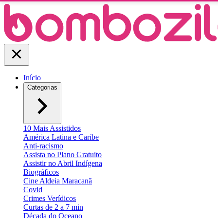
Início
Categorias
10 Mais Assistidos
América Latina e Caribe
Anti-racismo
Assista no Plano Gratuito
Assistir no Abril Indígena
Biográficos
Cine Aldeia Maracanã
Covid
Crimes Verídicos
Curtas de 2 a 7 min
Década do Oceano