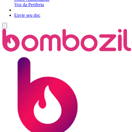
Voz da Periferia
Envie seu doc