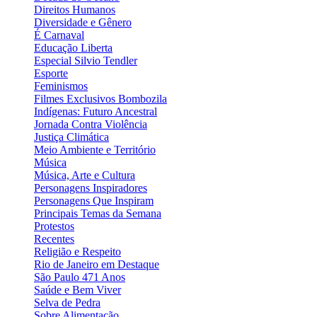
Direitos Humanos
Diversidade e Gênero
É Carnaval
Educação Liberta
Especial Silvio Tendler
Esporte
Feminismos
Filmes Exclusivos Bombozila
Indígenas: Futuro Ancestral
Jornada Contra Violência
Justiça Climática
Meio Ambiente e Território
Música
Música, Arte e Cultura
Personagens Inspiradores
Personagens Que Inspiram
Principais Temas da Semana
Protestos
Recentes
Religião e Respeito
Rio de Janeiro em Destaque
São Paulo 471 Anos
Saúde e Bem Viver
Selva de Pedra
Sobre Alimentação