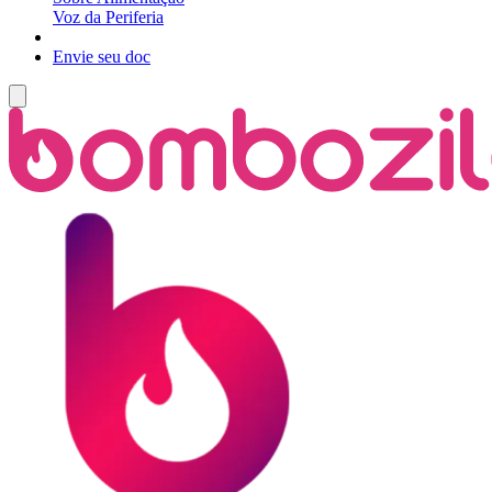
Voz da Periferia
Envie seu doc