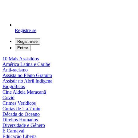
Registre-se
Registre-se
Entrar
10 Mais Assistidos
América Latina e Caribe
Anti-racismo
Assista no Plano Gratuito
Assistir no Abril Indígena
Biográficos
Cine Aldeia Maracanã
Covid
Crimes Verídicos
Curtas de 2 a 7 min
Década do Oceano
Direitos Humanos
Diversidade e Gênero
É Carnaval
Educação Liberta