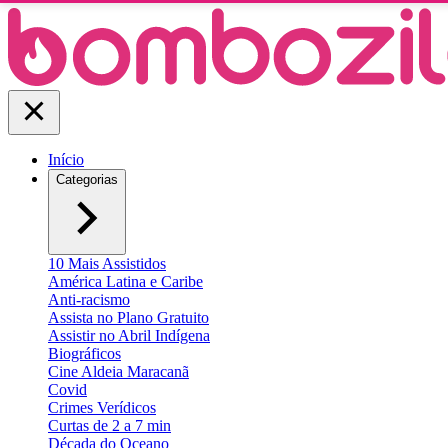
Início
Categorias
10 Mais Assistidos
América Latina e Caribe
Anti-racismo
Assista no Plano Gratuito
Assistir no Abril Indígena
Biográficos
Cine Aldeia Maracanã
Covid
Crimes Verídicos
Curtas de 2 a 7 min
Década do Oceano