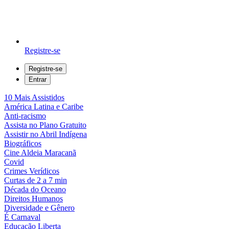
Registre-se
Registre-se
Entrar
10 Mais Assistidos
América Latina e Caribe
Anti-racismo
Assista no Plano Gratuito
Assistir no Abril Indígena
Biográficos
Cine Aldeia Maracanã
Covid
Crimes Verídicos
Curtas de 2 a 7 min
Década do Oceano
Direitos Humanos
Diversidade e Gênero
É Carnaval
Educação Liberta