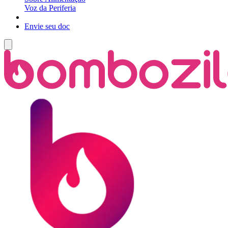
Voz da Periferia
Envie seu doc