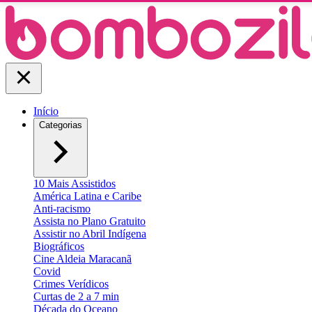
Início
Categorias
10 Mais Assistidos
América Latina e Caribe
Anti-racismo
Assista no Plano Gratuito
Assistir no Abril Indígena
Biográficos
Cine Aldeia Maracanã
Covid
Crimes Verídicos
Curtas de 2 a 7 min
Década do Oceano