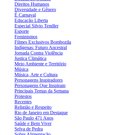
Direitos Humanos
Diversidade e Gênero
É Carnaval
Educação Liberta
Especial Silvio Tendler
Esporte
Feminismos
Filmes Exclusivos Bombozila
Indígenas: Futuro Ancestral
Jornada Contra Violência
Justiça Climática
Meio Ambiente e Território
Música
Música, Arte e Cultura
Personagens Inspiradores
Personagens Que Inspiram
Principais Temas da Semana
Protestos
Recentes
Religião e Respeito
Rio de Janeiro em Destaque
São Paulo 471 Anos
Saúde e Bem Viver
Selva de Pedra
Sobre Alimentação