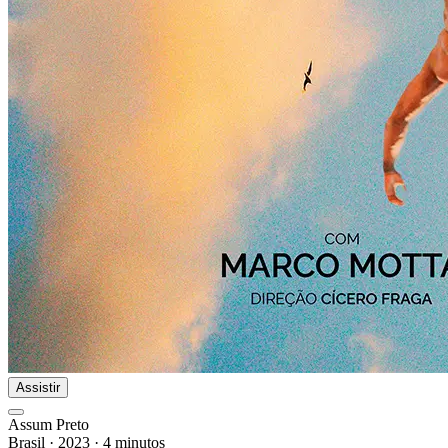
Assistir
Assum Preto
Brasil
·
2023
·
4 minutos