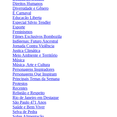
Direitos Humanos
Diversidade e Gênero
É Carnaval
Educação Liberta
Especial Silvio Tendler
Esporte
Feminismos
Filmes Exclusivos Bombozila
Indígenas: Futuro Ancestral
Jornada Contra Violência
Justiça Climática
Meio Ambiente e Território
Música
Música, Arte e Cultura
Personagens Inspiradores
Personagens Que Inspiram
Principais Temas da Semana
Protestos
Recentes
Religião e Respeito
Rio de Janeiro em Destaque
São Paulo 471 Anos
Saúde e Bem Viver
Selva de Pedra
Sobre Alimentação