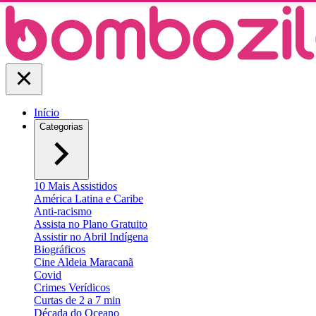
Início
Categorias
10 Mais Assistidos
América Latina e Caribe
Anti-racismo
Assista no Plano Gratuito
Assistir no Abril Indígena
Biográficos
Cine Aldeia Maracanã
Covid
Crimes Verídicos
Curtas de 2 a 7 min
Década do Oceano