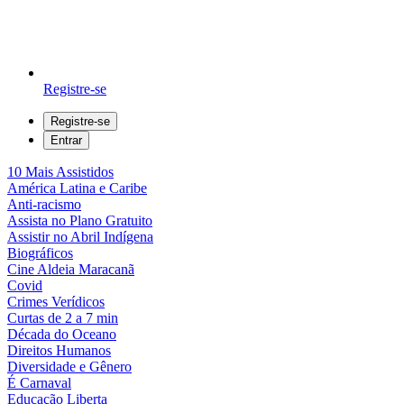
Registre-se
Registre-se
Entrar
10 Mais Assistidos
América Latina e Caribe
Anti-racismo
Assista no Plano Gratuito
Assistir no Abril Indígena
Biográficos
Cine Aldeia Maracanã
Covid
Crimes Verídicos
Curtas de 2 a 7 min
Década do Oceano
Direitos Humanos
Diversidade e Gênero
É Carnaval
Educação Liberta