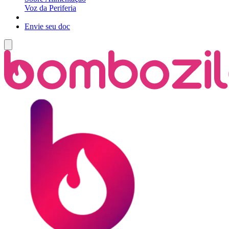
Voz da Periferia
Envie seu doc