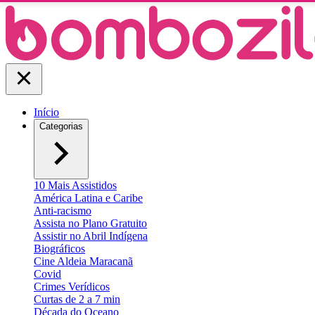
Início
Categorias
10 Mais Assistidos
América Latina e Caribe
Anti-racismo
Assista no Plano Gratuito
Assistir no Abril Indígena
Biográficos
Cine Aldeia Maracanã
Covid
Crimes Verídicos
Curtas de 2 a 7 min
Década do Oceano