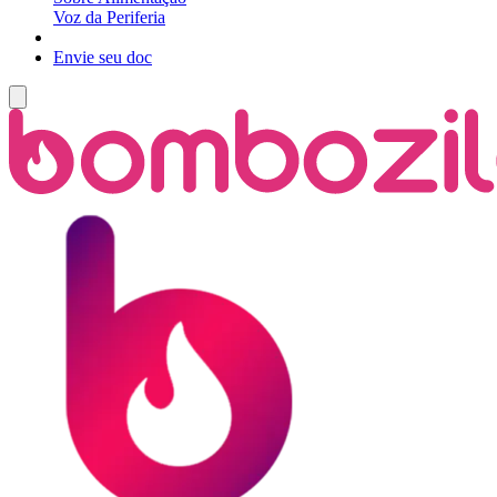
Voz da Periferia
Envie seu doc