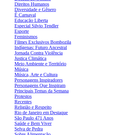
Direitos Humanos
Diversidade e Gênero
É Carnaval
Educação Liberta
Especial Silvio Tendler
Esporte
Feminismos
Filmes Exclusivos Bombozila
Indígenas: Futuro Ancestral
Jornada Contra Violência
Justiça Climática
Meio Ambiente e Território
Música
Música, Arte e Cultura
Personagens Inspiradores
Personagens Que Inspiram
Principais Temas da Semana
Protestos
Recentes
Religião e Respeito
Rio de Janeiro em Destaque
São Paulo 471 Anos
Saúde e Bem Viver
Selva de Pedra
Sobre Alimentação