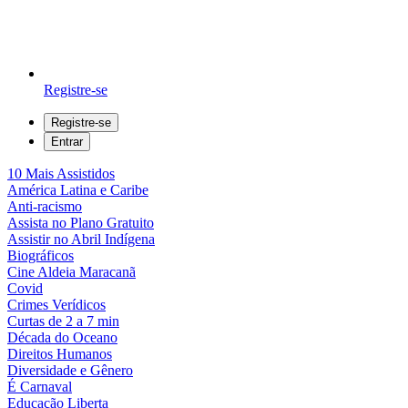
Registre-se
Registre-se
Entrar
10 Mais Assistidos
América Latina e Caribe
Anti-racismo
Assista no Plano Gratuito
Assistir no Abril Indígena
Biográficos
Cine Aldeia Maracanã
Covid
Crimes Verídicos
Curtas de 2 a 7 min
Década do Oceano
Direitos Humanos
Diversidade e Gênero
É Carnaval
Educação Liberta