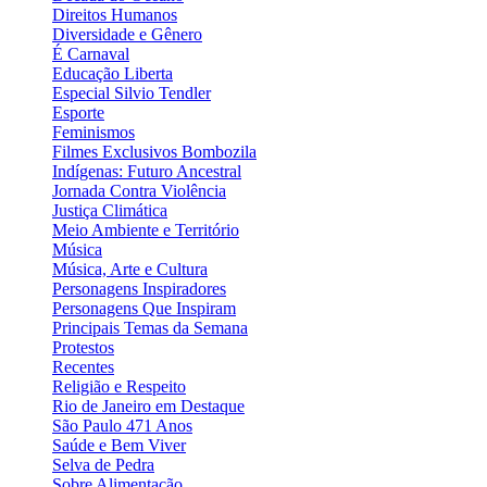
Direitos Humanos
Diversidade e Gênero
É Carnaval
Educação Liberta
Especial Silvio Tendler
Esporte
Feminismos
Filmes Exclusivos Bombozila
Indígenas: Futuro Ancestral
Jornada Contra Violência
Justiça Climática
Meio Ambiente e Território
Música
Música, Arte e Cultura
Personagens Inspiradores
Personagens Que Inspiram
Principais Temas da Semana
Protestos
Recentes
Religião e Respeito
Rio de Janeiro em Destaque
São Paulo 471 Anos
Saúde e Bem Viver
Selva de Pedra
Sobre Alimentação