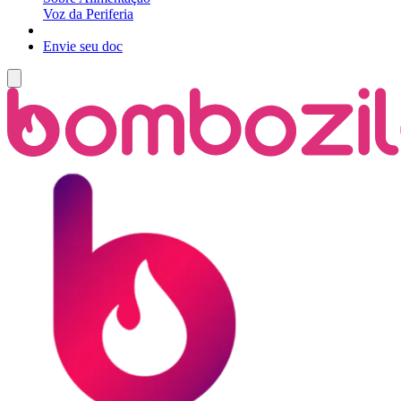
Voz da Periferia
Envie seu doc