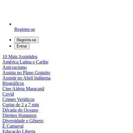
Registre-se
Registre-se
Entrar
10 Mais Assistidos
América Latina e Caribe
Anti-racismo
Assista no Plano Gratuito
Assistir no Abril Indígena
Biográficos
Cine Aldeia Maracanã
Covid
Crimes Verídicos
Curtas de 2 a 7 min
Década do Oceano
Direitos Humanos
Diversidade e Gênero
É Carnaval
Educação Liberta