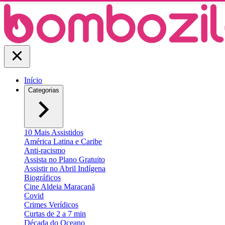
Início
Categorias
10 Mais Assistidos
América Latina e Caribe
Anti-racismo
Assista no Plano Gratuito
Assistir no Abril Indígena
Biográficos
Cine Aldeia Maracanã
Covid
Crimes Verídicos
Curtas de 2 a 7 min
Década do Oceano