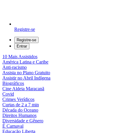
Registre-se
Registre-se
Entrar
10 Mais Assistidos
América Latina e Caribe
Anti-racismo
Assista no Plano Gratuito
Assistir no Abril Indígena
Biográficos
Cine Aldeia Maracanã
Covid
Crimes Verídicos
Curtas de 2 a 7 min
Década do Oceano
Direitos Humanos
Diversidade e Gênero
É Carnaval
Educação Liberta