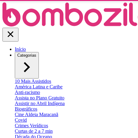
Início
Categorias
10 Mais Assistidos
América Latina e Caribe
Anti-racismo
Assista no Plano Gratuito
Assistir no Abril Indígena
Biográficos
Cine Aldeia Maracanã
Covid
Crimes Verídicos
Curtas de 2 a 7 min
Década do Oceano