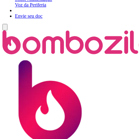
Voz da Periferia
Envie seu doc