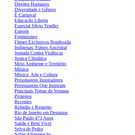
Direitos Humanos
Diversidade e Gênero
É Carnaval
Educação Liberta
Especial Silvio Tendler
Esporte
Feminismos
Filmes Exclusivos Bombozila
Indígenas: Futuro Ancestral
Jornada Contra Violência
Justiça Climática
Meio Ambiente e Território
Música
Música, Arte e Cultura
Personagens Inspiradores
Personagens Que Inspiram
Principais Temas da Semana
Protestos
Recentes
Religião e Respeito
Rio de Janeiro em Destaque
São Paulo 471 Anos
Saúde e Bem Viver
Selva de Pedra
Sobre Alimentação