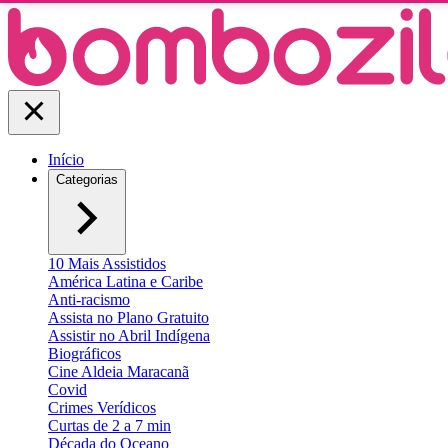
Início
Categorias
10 Mais Assistidos
América Latina e Caribe
Anti-racismo
Assista no Plano Gratuito
Assistir no Abril Indígena
Biográficos
Cine Aldeia Maracanã
Covid
Crimes Verídicos
Curtas de 2 a 7 min
Década do Oceano