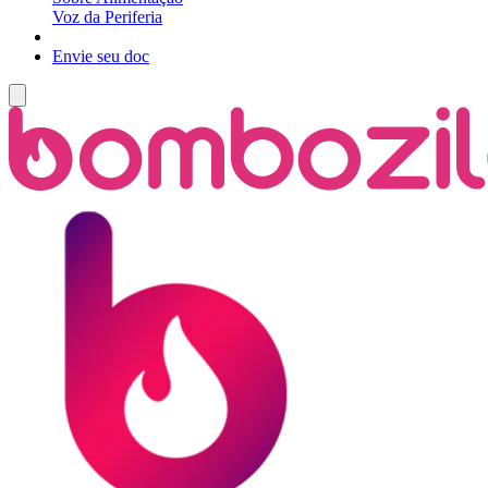
Voz da Periferia
Envie seu doc