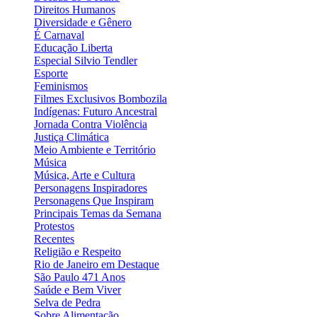
Direitos Humanos
Diversidade e Gênero
É Carnaval
Educação Liberta
Especial Silvio Tendler
Esporte
Feminismos
Filmes Exclusivos Bombozila
Indígenas: Futuro Ancestral
Jornada Contra Violência
Justiça Climática
Meio Ambiente e Território
Música
Música, Arte e Cultura
Personagens Inspiradores
Personagens Que Inspiram
Principais Temas da Semana
Protestos
Recentes
Religião e Respeito
Rio de Janeiro em Destaque
São Paulo 471 Anos
Saúde e Bem Viver
Selva de Pedra
Sobre Alimentação