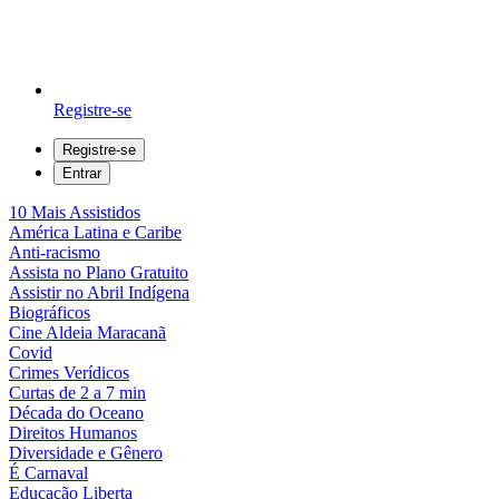
Registre-se
Registre-se
Entrar
10 Mais Assistidos
América Latina e Caribe
Anti-racismo
Assista no Plano Gratuito
Assistir no Abril Indígena
Biográficos
Cine Aldeia Maracanã
Covid
Crimes Verídicos
Curtas de 2 a 7 min
Década do Oceano
Direitos Humanos
Diversidade e Gênero
É Carnaval
Educação Liberta