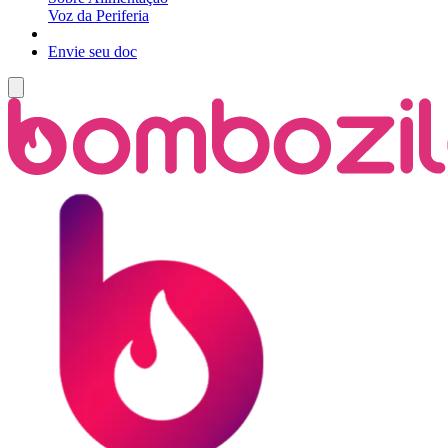
Voz da Periferia
Envie seu doc