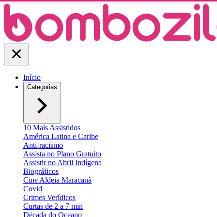
Início
Categorias
10 Mais Assistidos
América Latina e Caribe
Anti-racismo
Assista no Plano Gratuito
Assistir no Abril Indígena
Biográficos
Cine Aldeia Maracanã
Covid
Crimes Verídicos
Curtas de 2 a 7 min
Década do Oceano