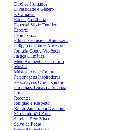
Direitos Humanos
Diversidade e Gênero
É Carnaval
Educação Liberta
Especial Silvio Tendler
Esporte
Feminismos
Filmes Exclusivos Bombozila
Indígenas: Futuro Ancestral
Jornada Contra Violência
Justiça Climática
Meio Ambiente e Território
Música
Música, Arte e Cultura
Personagens Inspiradores
Personagens Que Inspiram
Principais Temas da Semana
Protestos
Recentes
Religião e Respeito
Rio de Janeiro em Destaque
São Paulo 471 Anos
Saúde e Bem Viver
Selva de Pedra
Sobre Alimentação