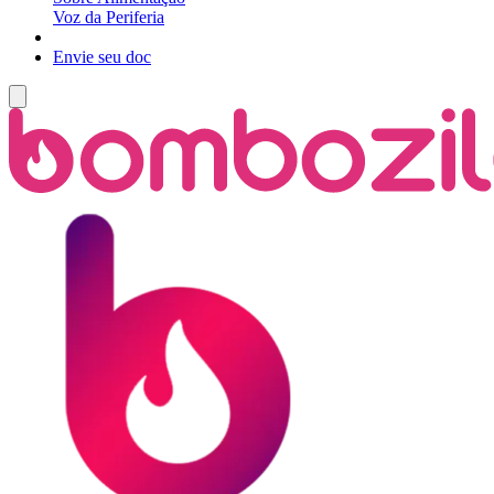
Voz da Periferia
Envie seu doc