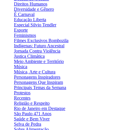
Direitos Humanos
Diversidade e Gênero
É Carnaval
Educação Liberta
Especial Silvio Tendler
Esporte
Feminismos
Filmes Exclusivos Bombozila
Indígenas: Futuro Ancestral
Jornada Contra Violência
Justiça Climática
Meio Ambiente e Território
Música
Música, Arte e Cultura
Personagens Inspiradores
Personagens Que Inspiram
Principais Temas da Semana
Protestos
Recentes
Religião e Respeito
Rio de Janeiro em Destaque
São Paulo 471 Anos
Saúde e Bem Viver
Selva de Pedra
Sobre Alimentação