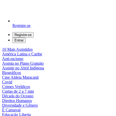
Registre-se
Registre-se
Entrar
10 Mais Assistidos
América Latina e Caribe
Anti-racismo
Assista no Plano Gratuito
Assistir no Abril Indígena
Biográficos
Cine Aldeia Maracanã
Covid
Crimes Verídicos
Curtas de 2 a 7 min
Década do Oceano
Direitos Humanos
Diversidade e Gênero
É Carnaval
Educação Liberta