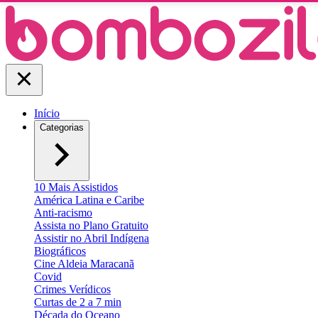
Início
Categorias
10 Mais Assistidos
América Latina e Caribe
Anti-racismo
Assista no Plano Gratuito
Assistir no Abril Indígena
Biográficos
Cine Aldeia Maracanã
Covid
Crimes Verídicos
Curtas de 2 a 7 min
Década do Oceano