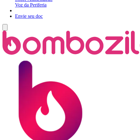
Voz da Periferia
Envie seu doc