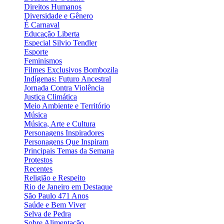
Direitos Humanos
Diversidade e Gênero
É Carnaval
Educação Liberta
Especial Silvio Tendler
Esporte
Feminismos
Filmes Exclusivos Bombozila
Indígenas: Futuro Ancestral
Jornada Contra Violência
Justiça Climática
Meio Ambiente e Território
Música
Música, Arte e Cultura
Personagens Inspiradores
Personagens Que Inspiram
Principais Temas da Semana
Protestos
Recentes
Religião e Respeito
Rio de Janeiro em Destaque
São Paulo 471 Anos
Saúde e Bem Viver
Selva de Pedra
Sobre Alimentação