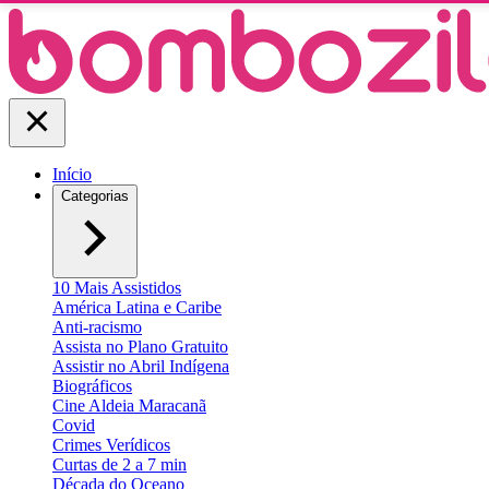
Início
Categorias
10 Mais Assistidos
América Latina e Caribe
Anti-racismo
Assista no Plano Gratuito
Assistir no Abril Indígena
Biográficos
Cine Aldeia Maracanã
Covid
Crimes Verídicos
Curtas de 2 a 7 min
Década do Oceano