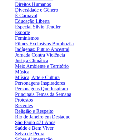
Direitos Humanos
Diversidade e Gênero
É Carnaval
Educação Liberta
Especial Silvio Tendler
Esporte
Feminismos
Filmes Exclusivos Bombozila
Indígenas: Futuro Ancestral
Jornada Contra Violência
Justiça Climática
Meio Ambiente e Território
Música
Música, Arte e Cultura
Personagens Inspiradores
Personagens Que Inspiram
Principais Temas da Semana
Protestos
Recentes
Religião e Respeito
Rio de Janeiro em Destaque
São Paulo 471 Anos
Saúde e Bem Viver
Selva de Pedra
Sobre Alimentação