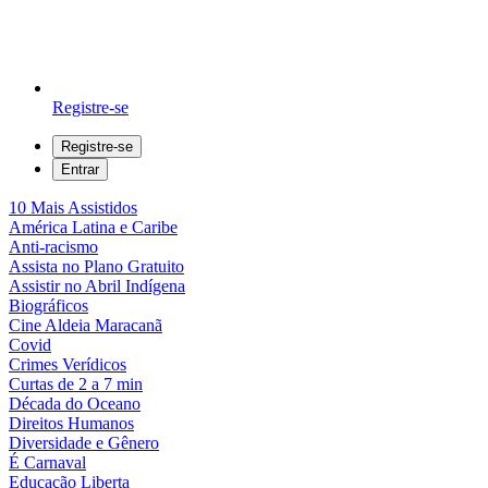
Registre-se
Registre-se
Entrar
10 Mais Assistidos
América Latina e Caribe
Anti-racismo
Assista no Plano Gratuito
Assistir no Abril Indígena
Biográficos
Cine Aldeia Maracanã
Covid
Crimes Verídicos
Curtas de 2 a 7 min
Década do Oceano
Direitos Humanos
Diversidade e Gênero
É Carnaval
Educação Liberta