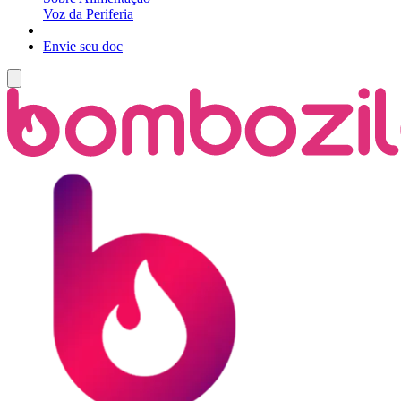
Voz da Periferia
Envie seu doc