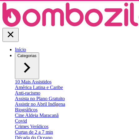
Início
Categorias
10 Mais Assistidos
América Latina e Caribe
Anti-racismo
Assista no Plano Gratuito
Assistir no Abril Indígena
Biográficos
Cine Aldeia Maracanã
Covid
Crimes Verídicos
Curtas de 2 a 7 min
Década do Oceano