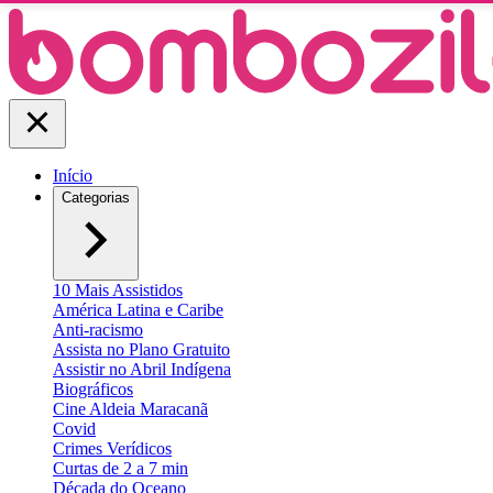
Início
Categorias
10 Mais Assistidos
América Latina e Caribe
Anti-racismo
Assista no Plano Gratuito
Assistir no Abril Indígena
Biográficos
Cine Aldeia Maracanã
Covid
Crimes Verídicos
Curtas de 2 a 7 min
Década do Oceano