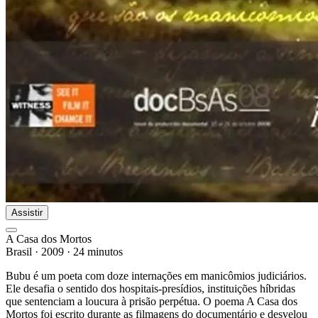
Assistir
A Casa dos Mortos
Brasil
·
2009
·
24 minutos
Bubu é um poeta com doze internações em manicômios judiciários.
Ele desafia o sentido dos hospitais-presídios, instituições híbridas
que sentenciam a loucura à prisão perpétua. O poema A Casa dos
Mortos foi escrito durante as filmagens do documentário e desvelou