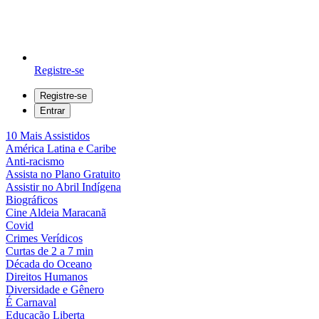
Registre-se
Registre-se
Entrar
10 Mais Assistidos
América Latina e Caribe
Anti-racismo
Assista no Plano Gratuito
Assistir no Abril Indígena
Biográficos
Cine Aldeia Maracanã
Covid
Crimes Verídicos
Curtas de 2 a 7 min
Década do Oceano
Direitos Humanos
Diversidade e Gênero
É Carnaval
Educação Liberta