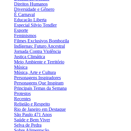
Direitos Humanos
Diversidade e Gênero
É Carnaval
Educação Liberta
Especial Silvio Tendler
Esporte
Feminismos
Filmes Exclusivos Bombozila
Indígenas: Futuro Ancestral
Jornada Contra Violência
Justiça Climática
Meio Ambiente e Território
Música
Música, Arte e Cultura
Personagens Inspiradores
Personagens Que Inspiram
Principais Temas da Semana
Protestos
Recentes
Religião e Respeito
Rio de Janeiro em Destaque
São Paulo 471 Anos
Saúde e Bem Viver
Selva de Pedra
Sobre Alimentação