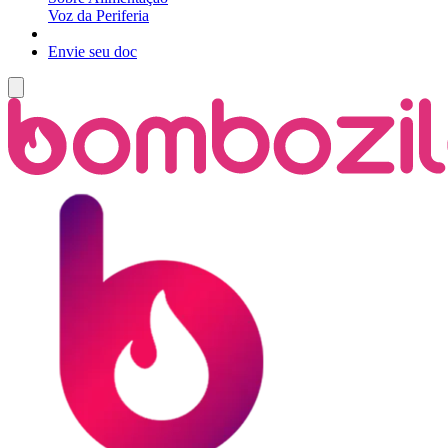
Voz da Periferia
Envie seu doc