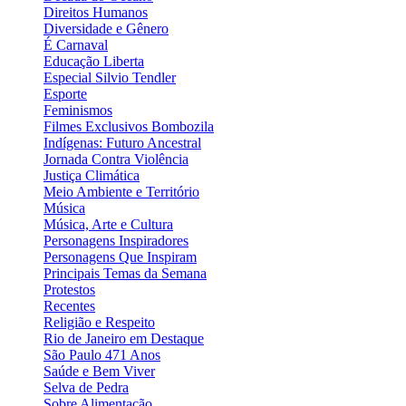
Direitos Humanos
Diversidade e Gênero
É Carnaval
Educação Liberta
Especial Silvio Tendler
Esporte
Feminismos
Filmes Exclusivos Bombozila
Indígenas: Futuro Ancestral
Jornada Contra Violência
Justiça Climática
Meio Ambiente e Território
Música
Música, Arte e Cultura
Personagens Inspiradores
Personagens Que Inspiram
Principais Temas da Semana
Protestos
Recentes
Religião e Respeito
Rio de Janeiro em Destaque
São Paulo 471 Anos
Saúde e Bem Viver
Selva de Pedra
Sobre Alimentação