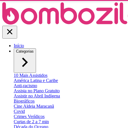
Início
Categorias
10 Mais Assistidos
América Latina e Caribe
Anti-racismo
Assista no Plano Gratuito
Assistir no Abril Indígena
Biográficos
Cine Aldeia Maracanã
Covid
Crimes Verídicos
Curtas de 2 a 7 min
Década do Oceano