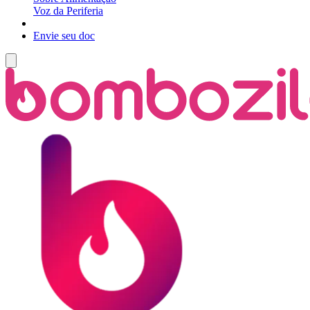
Voz da Periferia
Envie seu doc