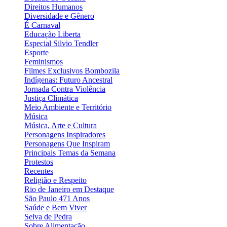
Direitos Humanos
Diversidade e Gênero
É Carnaval
Educação Liberta
Especial Silvio Tendler
Esporte
Feminismos
Filmes Exclusivos Bombozila
Indígenas: Futuro Ancestral
Jornada Contra Violência
Justiça Climática
Meio Ambiente e Território
Música
Música, Arte e Cultura
Personagens Inspiradores
Personagens Que Inspiram
Principais Temas da Semana
Protestos
Recentes
Religião e Respeito
Rio de Janeiro em Destaque
São Paulo 471 Anos
Saúde e Bem Viver
Selva de Pedra
Sobre Alimentação