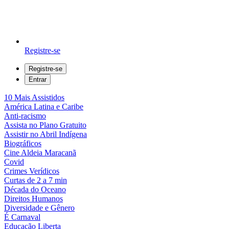
Registre-se
Registre-se
Entrar
10 Mais Assistidos
América Latina e Caribe
Anti-racismo
Assista no Plano Gratuito
Assistir no Abril Indígena
Biográficos
Cine Aldeia Maracanã
Covid
Crimes Verídicos
Curtas de 2 a 7 min
Década do Oceano
Direitos Humanos
Diversidade e Gênero
É Carnaval
Educação Liberta