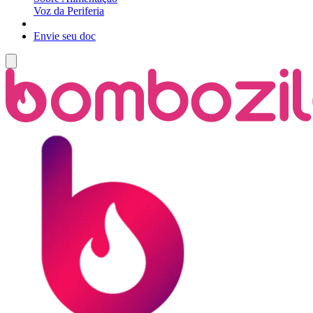
Voz da Periferia
Envie seu doc