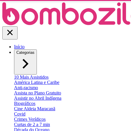
Início
Categorias
10 Mais Assistidos
América Latina e Caribe
Anti-racismo
Assista no Plano Gratuito
Assistir no Abril Indígena
Biográficos
Cine Aldeia Maracanã
Covid
Crimes Verídicos
Curtas de 2 a 7 min
Década do Oceano