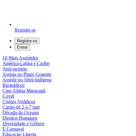
Registre-se
Registre-se
Entrar
10 Mais Assistidos
América Latina e Caribe
Anti-racismo
Assista no Plano Gratuito
Assistir no Abril Indígena
Biográficos
Cine Aldeia Maracanã
Covid
Crimes Verídicos
Curtas de 2 a 7 min
Década do Oceano
Direitos Humanos
Diversidade e Gênero
É Carnaval
Educação Liberta