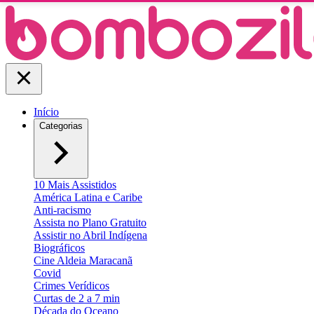
Início
Categorias
10 Mais Assistidos
América Latina e Caribe
Anti-racismo
Assista no Plano Gratuito
Assistir no Abril Indígena
Biográficos
Cine Aldeia Maracanã
Covid
Crimes Verídicos
Curtas de 2 a 7 min
Década do Oceano