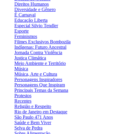
Direitos Humanos
Diversidade e Gênero
É Carnaval
Educação Liberta
Especial Silvio Tendler
Esporte
Feminismos
Filmes Exclusivos Bombozila
Indígenas: Futuro Ancestral
Jornada Contra Violência
Justiça Climática
Meio Ambiente e Território
Música
Música, Arte e Cultura
Personagens Inspiradores
Personagens Que Inspiram
Principais Temas da Semana
Protestos
Recentes
Religião e Respeito
Rio de Janeiro em Destaque
São Paulo 471 Anos
Saúde e Bem Viver
Selva de Pedra
Sobre Alimentação