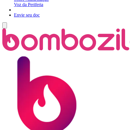
Voz da Periferia
Envie seu doc