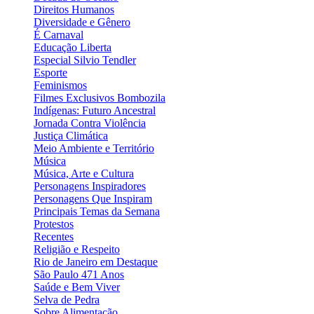
Direitos Humanos
Diversidade e Gênero
É Carnaval
Educação Liberta
Especial Silvio Tendler
Esporte
Feminismos
Filmes Exclusivos Bombozila
Indígenas: Futuro Ancestral
Jornada Contra Violência
Justiça Climática
Meio Ambiente e Território
Música
Música, Arte e Cultura
Personagens Inspiradores
Personagens Que Inspiram
Principais Temas da Semana
Protestos
Recentes
Religião e Respeito
Rio de Janeiro em Destaque
São Paulo 471 Anos
Saúde e Bem Viver
Selva de Pedra
Sobre Alimentação