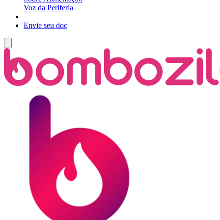
Voz da Periferia
Envie seu doc