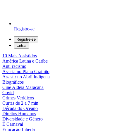
Registre-se
Registre-se
Entrar
10 Mais Assistidos
América Latina e Caribe
Anti-racismo
Assista no Plano Gratuito
Assistir no Abril Indígena
Biográficos
Cine Aldeia Maracanã
Covid
Crimes Verídicos
Curtas de 2 a 7 min
Década do Oceano
Direitos Humanos
Diversidade e Gênero
É Carnaval
Educação Liberta