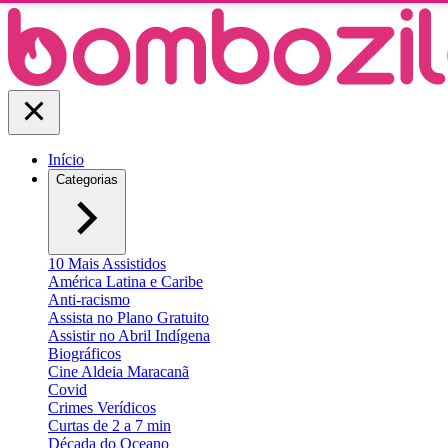
Início
Categorias
10 Mais Assistidos
América Latina e Caribe
Anti-racismo
Assista no Plano Gratuito
Assistir no Abril Indígena
Biográficos
Cine Aldeia Maracanã
Covid
Crimes Verídicos
Curtas de 2 a 7 min
Década do Oceano