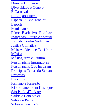
Direitos Humanos
Diversidade e Gênero
É Carnaval
Educação Liberta
Especial Silvio Tendler
Esporte
Feminismos
Filmes Exclusivos Bombozila
Indígenas: Futuro Ancestral
Jornada Contra Violência
Justiça Climática
Meio Ambiente e Território
Música
Música, Arte e Cultura
Personagens Inspiradores
Personagens Que Inspiram
Principais Temas da Semana
Protestos
Recentes
Religião e Respeito
Rio de Janeiro em Destaque
São Paulo 471 Anos
Saúde e Bem Viver
Selva de Pedra
Sobre Alimentação