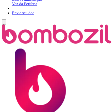
Voz da Periferia
Envie seu doc