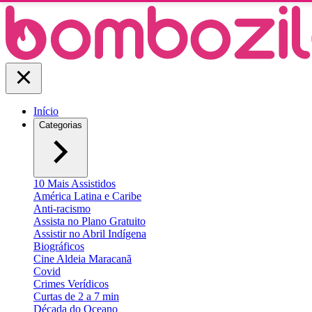
Início
Categorias
10 Mais Assistidos
América Latina e Caribe
Anti-racismo
Assista no Plano Gratuito
Assistir no Abril Indígena
Biográficos
Cine Aldeia Maracanã
Covid
Crimes Verídicos
Curtas de 2 a 7 min
Década do Oceano