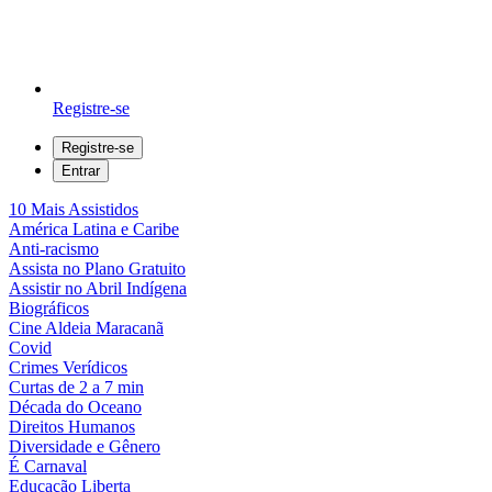
Registre-se
Registre-se
Entrar
10 Mais Assistidos
América Latina e Caribe
Anti-racismo
Assista no Plano Gratuito
Assistir no Abril Indígena
Biográficos
Cine Aldeia Maracanã
Covid
Crimes Verídicos
Curtas de 2 a 7 min
Década do Oceano
Direitos Humanos
Diversidade e Gênero
É Carnaval
Educação Liberta