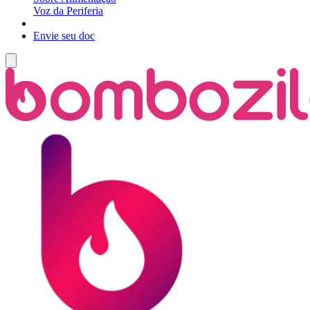
Voz da Periferia
Envie seu doc