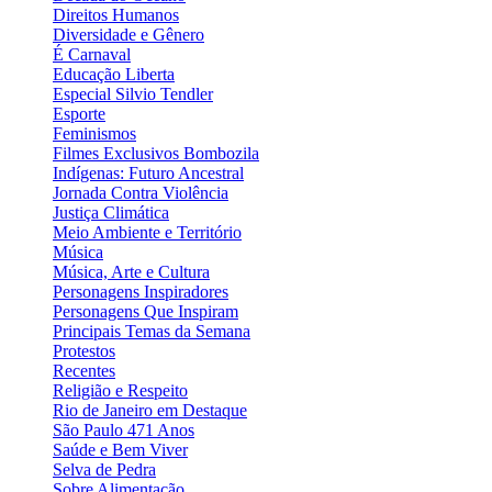
Direitos Humanos
Diversidade e Gênero
É Carnaval
Educação Liberta
Especial Silvio Tendler
Esporte
Feminismos
Filmes Exclusivos Bombozila
Indígenas: Futuro Ancestral
Jornada Contra Violência
Justiça Climática
Meio Ambiente e Território
Música
Música, Arte e Cultura
Personagens Inspiradores
Personagens Que Inspiram
Principais Temas da Semana
Protestos
Recentes
Religião e Respeito
Rio de Janeiro em Destaque
São Paulo 471 Anos
Saúde e Bem Viver
Selva de Pedra
Sobre Alimentação