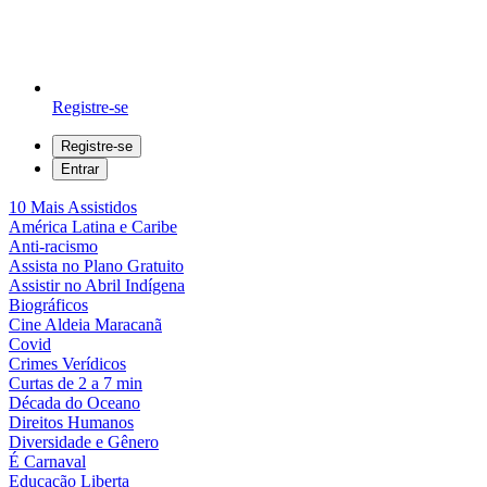
Registre-se
Registre-se
Entrar
10 Mais Assistidos
América Latina e Caribe
Anti-racismo
Assista no Plano Gratuito
Assistir no Abril Indígena
Biográficos
Cine Aldeia Maracanã
Covid
Crimes Verídicos
Curtas de 2 a 7 min
Década do Oceano
Direitos Humanos
Diversidade e Gênero
É Carnaval
Educação Liberta