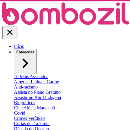
Início
Categorias
10 Mais Assistidos
América Latina e Caribe
Anti-racismo
Assista no Plano Gratuito
Assistir no Abril Indígena
Biográficos
Cine Aldeia Maracanã
Covid
Crimes Verídicos
Curtas de 2 a 7 min
Década do Oceano