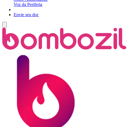
Voz da Periferia
Envie seu doc