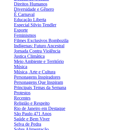
Direitos Humanos
Diversidade e Gênero
É Carnaval
Educação Liberta
Especial Silvio Tendler
Esporte
Feminismos
Filmes Exclusivos Bombozila
Indígenas: Futuro Ancestral
Jornada Contra Violência
Justiça Climática
Meio Ambiente e Território
Música
Música, Arte e Cultura
Personagens Inspiradores
Personagens Que Inspiram
Principais Temas da Semana
Protestos
Recentes
Religião e Respeito
Rio de Janeiro em Destaque
São Paulo 471 Anos
Saúde e Bem Viver
Selva de Pedra
Sobre Alimentação