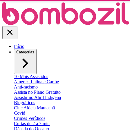
Início
Categorias
10 Mais Assistidos
América Latina e Caribe
Anti-racismo
Assista no Plano Gratuito
Assistir no Abril Indígena
Biográficos
Cine Aldeia Maracanã
Covid
Crimes Verídicos
Curtas de 2 a 7 min
Década do Oceano