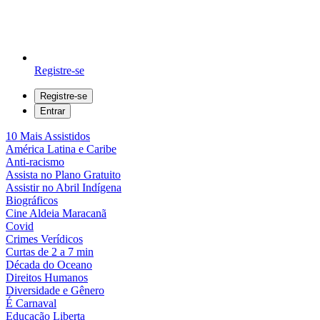
Registre-se
Registre-se
Entrar
10 Mais Assistidos
América Latina e Caribe
Anti-racismo
Assista no Plano Gratuito
Assistir no Abril Indígena
Biográficos
Cine Aldeia Maracanã
Covid
Crimes Verídicos
Curtas de 2 a 7 min
Década do Oceano
Direitos Humanos
Diversidade e Gênero
É Carnaval
Educação Liberta