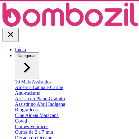
Início
Categorias
10 Mais Assistidos
América Latina e Caribe
Anti-racismo
Assista no Plano Gratuito
Assistir no Abril Indígena
Biográficos
Cine Aldeia Maracanã
Covid
Crimes Verídicos
Curtas de 2 a 7 min
Década do Oceano