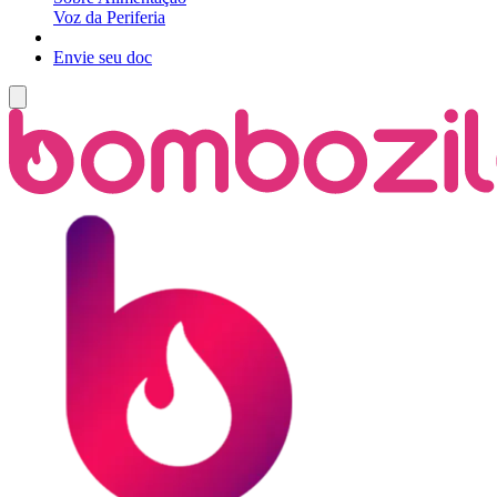
Voz da Periferia
Envie seu doc