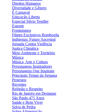
Direitos Humanos
Diversidade e Gênero
É Carnaval
Educação Liberta
Especial Silvio Tendler
Esporte
Feminismos
Filmes Exclusivos Bombozila
Indígenas: Futuro Ancestral
Jornada Contra Violência
Justiça Climática
Meio Ambiente e Território
Música
Música, Arte e Cultura
Personagens Inspiradores
Personagens Que Inspiram
Principais Temas da Semana
Protestos
Recentes
Religião e Respeito
Rio de Janeiro em Destaque
São Paulo 471 Anos
Saúde e Bem Viver
Selva de Pedra
Sobre Alimentação