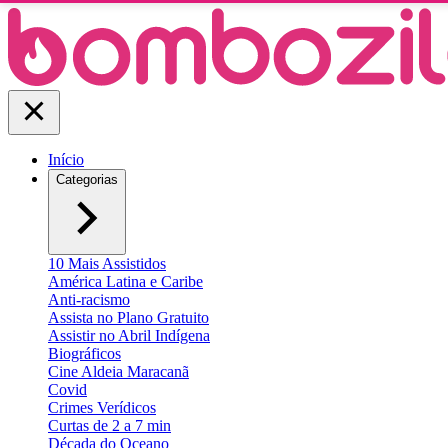
Início
Categorias
10 Mais Assistidos
América Latina e Caribe
Anti-racismo
Assista no Plano Gratuito
Assistir no Abril Indígena
Biográficos
Cine Aldeia Maracanã
Covid
Crimes Verídicos
Curtas de 2 a 7 min
Década do Oceano