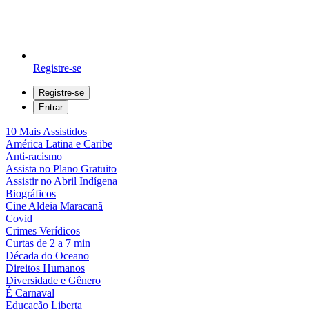
Registre-se
Registre-se
Entrar
10 Mais Assistidos
América Latina e Caribe
Anti-racismo
Assista no Plano Gratuito
Assistir no Abril Indígena
Biográficos
Cine Aldeia Maracanã
Covid
Crimes Verídicos
Curtas de 2 a 7 min
Década do Oceano
Direitos Humanos
Diversidade e Gênero
É Carnaval
Educação Liberta