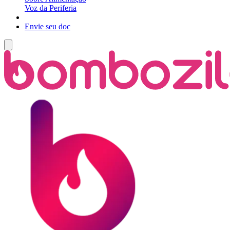
Voz da Periferia
Envie seu doc