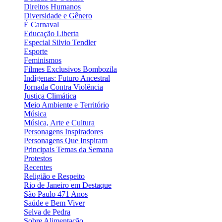
Direitos Humanos
Diversidade e Gênero
É Carnaval
Educação Liberta
Especial Silvio Tendler
Esporte
Feminismos
Filmes Exclusivos Bombozila
Indígenas: Futuro Ancestral
Jornada Contra Violência
Justiça Climática
Meio Ambiente e Território
Música
Música, Arte e Cultura
Personagens Inspiradores
Personagens Que Inspiram
Principais Temas da Semana
Protestos
Recentes
Religião e Respeito
Rio de Janeiro em Destaque
São Paulo 471 Anos
Saúde e Bem Viver
Selva de Pedra
Sobre Alimentação