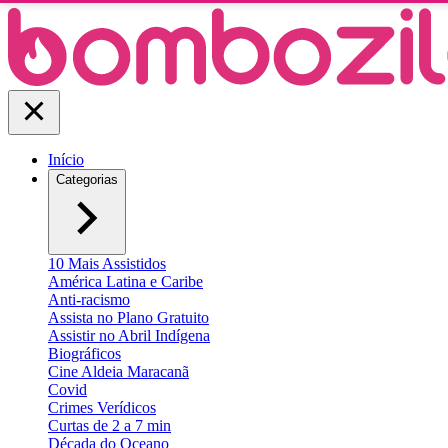
Início
Categorias
10 Mais Assistidos
América Latina e Caribe
Anti-racismo
Assista no Plano Gratuito
Assistir no Abril Indígena
Biográficos
Cine Aldeia Maracanã
Covid
Crimes Verídicos
Curtas de 2 a 7 min
Década do Oceano