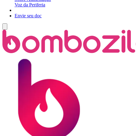
Voz da Periferia
Envie seu doc