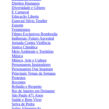
Direitos Humanos
Diversidade e Gênero
É Carnaval
Educação Liberta
Especial Silvio Tendler
Esporte
Feminismos
Filmes Exclusivos Bombozila
Indígenas: Futuro Ancestral
Jornada Contra Violência
Justiça Climática
Meio Ambiente e Território
Música
Música, Arte e Cultura
Personagens Inspiradores
Personagens Que Inspiram
Principais Temas da Semana
Protestos
Recentes
Religião e Respeito
Rio de Janeiro em Destaque
São Paulo 471 Anos
Saúde e Bem Viver
Selva de Pedra
Sobre Alimentação