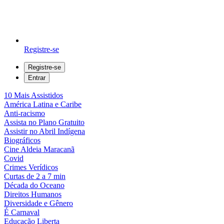
Registre-se
Registre-se
Entrar
10 Mais Assistidos
América Latina e Caribe
Anti-racismo
Assista no Plano Gratuito
Assistir no Abril Indígena
Biográficos
Cine Aldeia Maracanã
Covid
Crimes Verídicos
Curtas de 2 a 7 min
Década do Oceano
Direitos Humanos
Diversidade e Gênero
É Carnaval
Educação Liberta