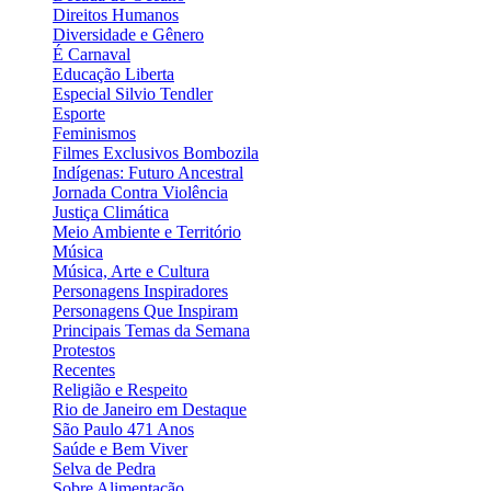
Direitos Humanos
Diversidade e Gênero
É Carnaval
Educação Liberta
Especial Silvio Tendler
Esporte
Feminismos
Filmes Exclusivos Bombozila
Indígenas: Futuro Ancestral
Jornada Contra Violência
Justiça Climática
Meio Ambiente e Território
Música
Música, Arte e Cultura
Personagens Inspiradores
Personagens Que Inspiram
Principais Temas da Semana
Protestos
Recentes
Religião e Respeito
Rio de Janeiro em Destaque
São Paulo 471 Anos
Saúde e Bem Viver
Selva de Pedra
Sobre Alimentação