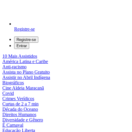
Registre-se
Registre-se
Entrar
10 Mais Assistidos
América Latina e Caribe
Anti-racismo
Assista no Plano Gratuito
Assistir no Abril Indígena
Biográficos
Cine Aldeia Maracanã
Covid
Crimes Verídicos
Curtas de 2 a 7 min
Década do Oceano
Direitos Humanos
Diversidade e Gênero
É Carnaval
Educação Liberta