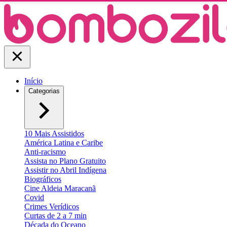
Início
Categorias
10 Mais Assistidos
América Latina e Caribe
Anti-racismo
Assista no Plano Gratuito
Assistir no Abril Indígena
Biográficos
Cine Aldeia Maracanã
Covid
Crimes Verídicos
Curtas de 2 a 7 min
Década do Oceano