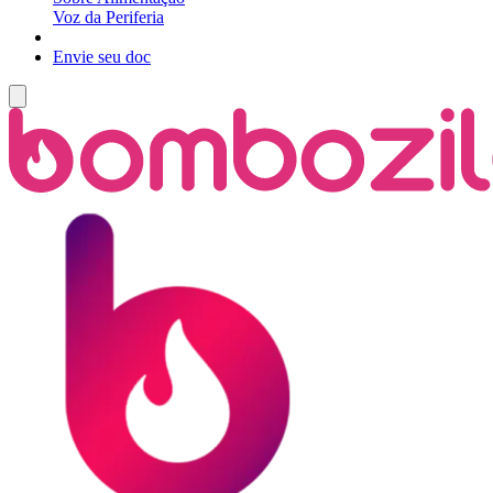
Voz da Periferia
Envie seu doc