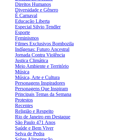
Direitos Humanos
Diversidade e Gênero
É Carnaval
Educação Liberta
Especial Silvio Tendler
Esporte
Feminismos
Filmes Exclusivos Bombozila
Indígenas: Futuro Ancestral
Jornada Contra Violência
Justiça Climática
Meio Ambiente e Território
Música
Música, Arte e Cultura
Personagens Inspiradores
Personagens Que Inspiram
Principais Temas da Semana
Protestos
Recentes
Religião e Respeito
Rio de Janeiro em Destaque
São Paulo 471 Anos
Saúde e Bem Viver
Selva de Pedra
Sobre Alimentação