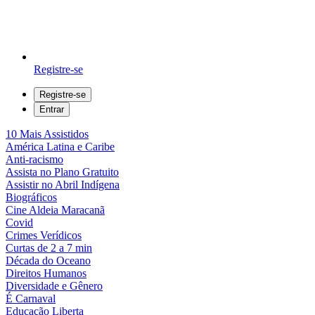
Registre-se
Registre-se
Entrar
10 Mais Assistidos
América Latina e Caribe
Anti-racismo
Assista no Plano Gratuito
Assistir no Abril Indígena
Biográficos
Cine Aldeia Maracanã
Covid
Crimes Verídicos
Curtas de 2 a 7 min
Década do Oceano
Direitos Humanos
Diversidade e Gênero
É Carnaval
Educação Liberta