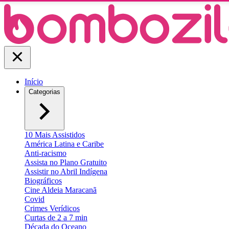
Início
Categorias
10 Mais Assistidos
América Latina e Caribe
Anti-racismo
Assista no Plano Gratuito
Assistir no Abril Indígena
Biográficos
Cine Aldeia Maracanã
Covid
Crimes Verídicos
Curtas de 2 a 7 min
Década do Oceano