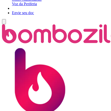
Voz da Periferia
Envie seu doc