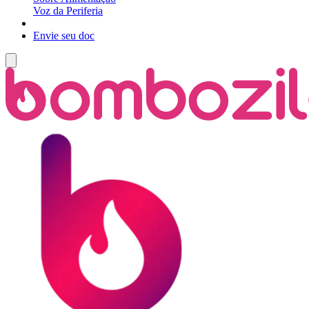
Voz da Periferia
Envie seu doc