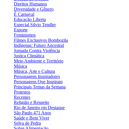
Direitos Humanos
Diversidade e Gênero
É Carnaval
Educação Liberta
Especial Silvio Tendler
Esporte
Feminismos
Filmes Exclusivos Bombozila
Indígenas: Futuro Ancestral
Jornada Contra Violência
Justiça Climática
Meio Ambiente e Território
Música
Música, Arte e Cultura
Personagens Inspiradores
Personagens Que Inspiram
Principais Temas da Semana
Protestos
Recentes
Religião e Respeito
Rio de Janeiro em Destaque
São Paulo 471 Anos
Saúde e Bem Viver
Selva de Pedra
Sobre Alimentação