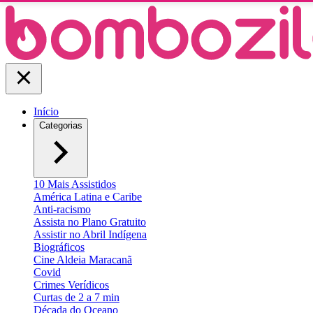
Início
Categorias
10 Mais Assistidos
América Latina e Caribe
Anti-racismo
Assista no Plano Gratuito
Assistir no Abril Indígena
Biográficos
Cine Aldeia Maracanã
Covid
Crimes Verídicos
Curtas de 2 a 7 min
Década do Oceano